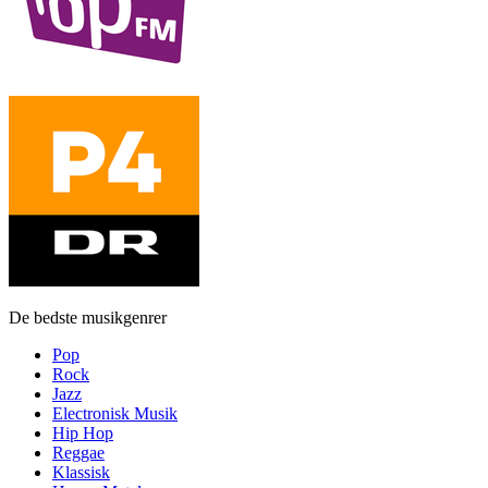
De bedste musikgenrer
Pop
Rock
Jazz
Electronisk Musik
Hip Hop
Reggae
Klassisk