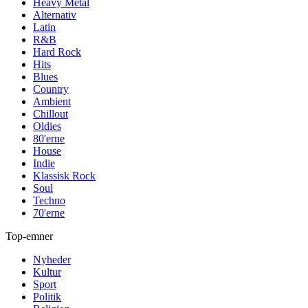
Heavy Metal
Alternativ
Latin
R&B
Hard Rock
Hits
Blues
Country
Ambient
Chillout
Oldies
80'erne
House
Indie
Klassisk Rock
Soul
Techno
70'erne
Top-emner
Nyheder
Kultur
Sport
Politik