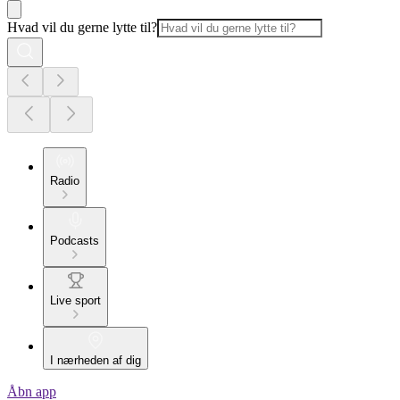
Hvad vil du gerne lytte til?
Radio
Podcasts
Live sport
I nærheden af dig
Åbn app