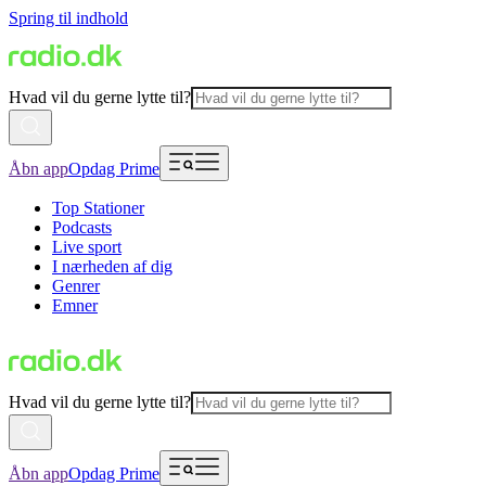
Spring til indhold
Hvad vil du gerne lytte til?
Åbn app
Opdag Prime
Top Stationer
Podcasts
Live sport
I nærheden af dig
Genrer
Emner
Hvad vil du gerne lytte til?
Åbn app
Opdag Prime