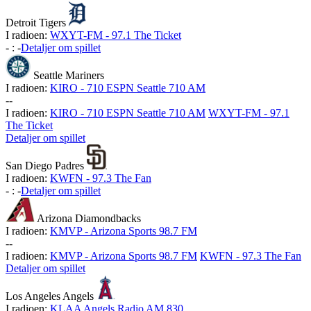
Detroit Tigers
I radioen:
WXYT-FM - 97.1 The Ticket
-
:
-
Detaljer om spillet
Seattle Mariners
I radioen:
KIRO - 710 ESPN Seattle 710 AM
-
-
I radioen:
KIRO - 710 ESPN Seattle 710 AM
WXYT-FM - 97.1
The Ticket
Detaljer om spillet
San Diego Padres
I radioen:
KWFN - 97.3 The Fan
-
:
-
Detaljer om spillet
Arizona Diamondbacks
I radioen:
KMVP - Arizona Sports 98.7 FM
-
-
I radioen:
KMVP - Arizona Sports 98.7 FM
KWFN - 97.3 The Fan
Detaljer om spillet
Los Angeles Angels
I radioen:
KLAA Angels Radio AM 830