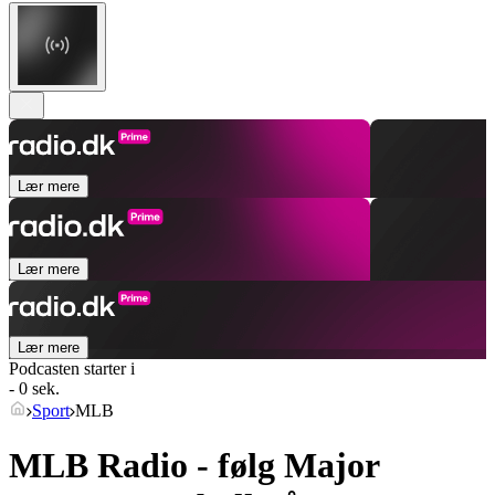
Lær mere
Lær mere
Lær mere
Podcasten starter i
- 0 sek.
Sport
MLB
MLB Radio - følg Major