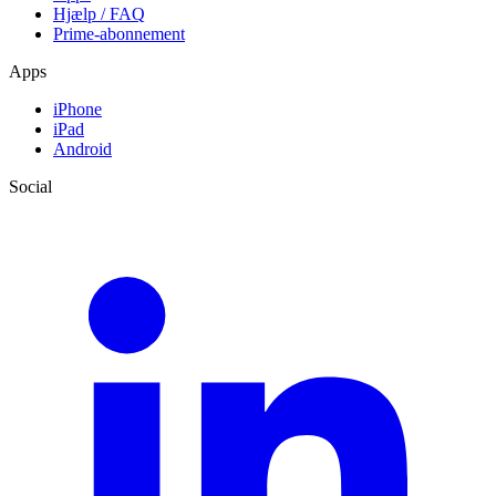
Hjælp / FAQ
Prime-abonnement
Apps
iPhone
iPad
Android
Social