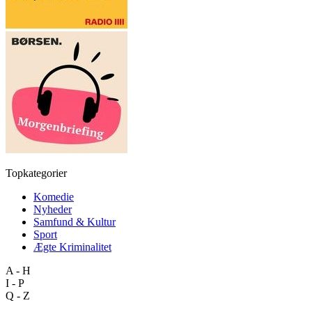
Topkategorier
Komedie
Nyheder
Samfund & Kultur
Sport
Ægte Kriminalitet
A - H
I - P
Q - Z