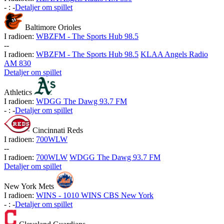
-
:
-
Detaljer om spillet
Baltimore Orioles
I radioen:
WBZFM - The Sports Hub 98.5
-
-
I radioen:
WBZFM - The Sports Hub 98.5
KLAA Angels Radio
AM 830
Detaljer om spillet
Athletics
I radioen:
WDGG The Dawg 93.7 FM
-
:
-
Detaljer om spillet
Cincinnati Reds
I radioen:
700WLW
-
-
I radioen:
700WLW
WDGG The Dawg 93.7 FM
Detaljer om spillet
New York Mets
I radioen:
WINS - 1010 WINS CBS New York
-
:
-
Detaljer om spillet