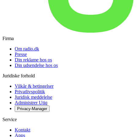
Firma
Om radio.dk
Presse
Din reklame hos os
Din udsendelse hos os
Juridiske forhold
Vilkår & betingelser
Privatlivspolitik
Juridisk meddelelse
Administrer Utiq
Privacy-Manager
Service
Kontakt
Apps