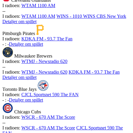
Cleveland Guardians
I radioen:
WTAM 1100 AM
-
-
I radioen:
WTAM 1100 AM
WINS - 1010 WINS CBS New York
Detaljer om spillet
Pittsburgh Pirates
I radioen:
KDKA FM - 93.7 The Fan
-
:
-
Detaljer om spillet
Milwaukee Brewers
I radioen:
WTMJ - Newsradio 620
-
-
I radioen:
WTMJ - Newsradio 620
KDKA FM - 93.7 The Fan
Detaljer om spillet
Toronto Blue Jays
I radioen:
CJCL Sportsnet 590 The FAN
-
:
-
Detaljer om spillet
Chicago Cubs
I radioen:
WSCR - 670 AM The Score
-
-
I radioen:
WSCR - 670 AM The Score
CJCL Sportsnet 590 The