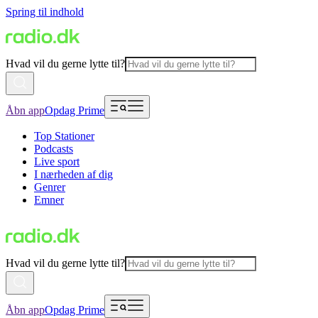
Spring til indhold
Hvad vil du gerne lytte til?
Åbn app
Opdag Prime
Top Stationer
Podcasts
Live sport
I nærheden af dig
Genrer
Emner
Hvad vil du gerne lytte til?
Åbn app
Opdag Prime