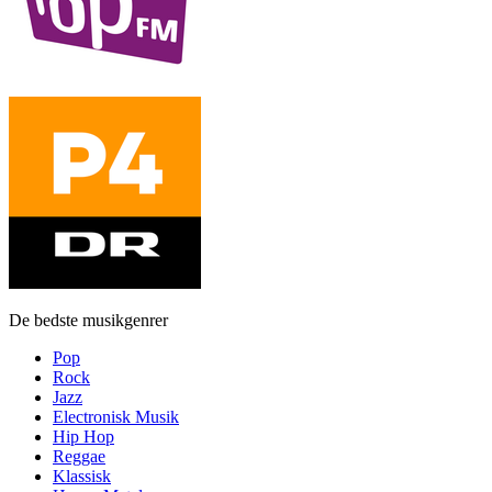
De bedste musikgenrer
Pop
Rock
Jazz
Electronisk Musik
Hip Hop
Reggae
Klassisk