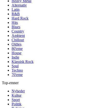
Heavy Metal
Alternativ
Latin
R&B
Hard Rock
Hits
Blues
Country
Ambient
Chillout
Oldies
80'erne
House
Indie
Klassisk Rock
Soul
Techno
70'erne
Top-emner
Nyheder
Kultur
Sport
Politik