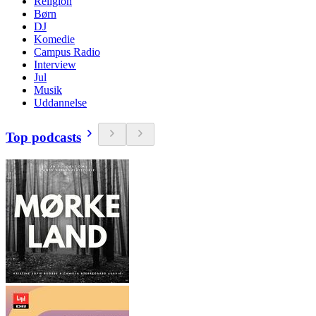
Religion
Børn
DJ
Komedie
Campus Radio
Interview
Jul
Musik
Uddannelse
Top podcasts