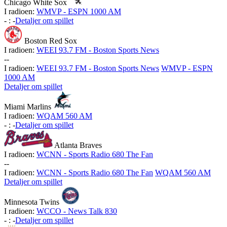
Chicago White Sox
I radioen:
WMVP - ESPN 1000 AM
-
:
-
Detaljer om spillet
Boston Red Sox
I radioen:
WEEI 93.7 FM - Boston Sports News
-
-
I radioen:
WEEI 93.7 FM - Boston Sports News
WMVP - ESPN
1000 AM
Detaljer om spillet
Miami Marlins
I radioen:
WQAM 560 AM
-
:
-
Detaljer om spillet
Atlanta Braves
I radioen:
WCNN - Sports Radio 680 The Fan
-
-
I radioen:
WCNN - Sports Radio 680 The Fan
WQAM 560 AM
Detaljer om spillet
Minnesota Twins
I radioen:
WCCO - News Talk 830
-
:
-
Detaljer om spillet