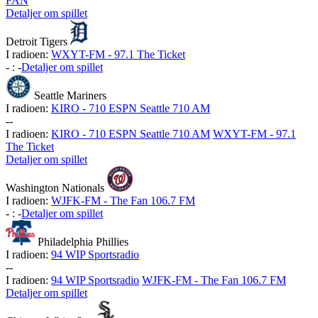
FAN
Detaljer om spillet
Detroit Tigers
I radioen:
WXYT-FM - 97.1 The Ticket
-
:
-
Detaljer om spillet
Seattle Mariners
I radioen:
KIRO - 710 ESPN Seattle 710 AM
-
-
I radioen:
KIRO - 710 ESPN Seattle 710 AM
WXYT-FM - 97.1
The Ticket
Detaljer om spillet
Washington Nationals
I radioen:
WJFK-FM - The Fan 106.7 FM
-
:
-
Detaljer om spillet
Philadelphia Phillies
I radioen:
94 WIP Sportsradio
-
-
I radioen:
94 WIP Sportsradio
WJFK-FM - The Fan 106.7 FM
Detaljer om spillet