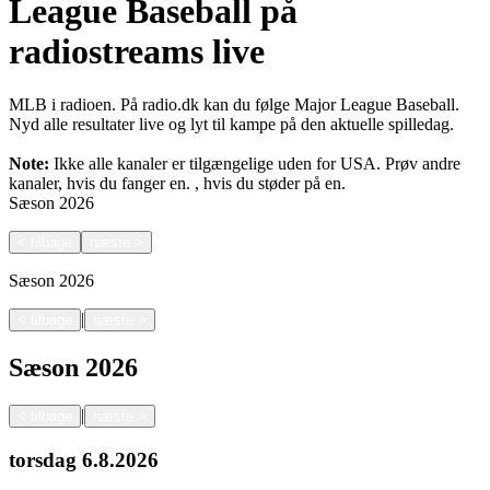
League Baseball på
radiostreams live
MLB i radioen. På radio.dk kan du følge Major League Baseball.
Nyd alle resultater live og lyt til kampe på den aktuelle spilledag.
Note:
Ikke alle kanaler er tilgængelige uden for USA. Prøv andre
kanaler, hvis du fanger en.
, hvis du støder på en.
Sæson
2026
<
tilbage
næste
>
Sæson
2026
|
<
tilbage
næste
>
Sæson
2026
|
<
tilbage
næste
>
torsdag
6.8.2026