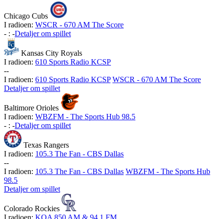
Chicago Cubs
I radioen:
WSCR - 670 AM The Score
-
:
-
Detaljer om spillet
Kansas City Royals
I radioen:
610 Sports Radio KCSP
-
-
I radioen:
610 Sports Radio KCSP
WSCR - 670 AM The Score
Detaljer om spillet
Baltimore Orioles
I radioen:
WBZFM - The Sports Hub 98.5
-
:
-
Detaljer om spillet
Texas Rangers
I radioen:
105.3 The Fan - CBS Dallas
-
-
I radioen:
105.3 The Fan - CBS Dallas
WBZFM - The Sports Hub
98.5
Detaljer om spillet
Colorado Rockies
I radioen:
KOA 850 AM & 94.1 FM