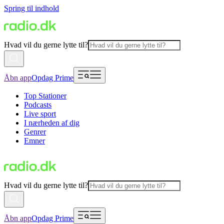
Spring til indhold
Hvad vil du gerne lytte til?
Åbn app
Opdag Prime
Top Stationer
Podcasts
Live sport
I nærheden af dig
Genrer
Emner
Hvad vil du gerne lytte til?
Åbn app
Opdag Prime