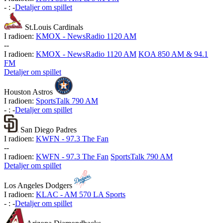
-
:
-
Detaljer om spillet
St.Louis Cardinals
I radioen:
KMOX - NewsRadio 1120 AM
-
-
I radioen:
KMOX - NewsRadio 1120 AM
KOA 850 AM & 94.1
FM
Detaljer om spillet
Houston Astros
I radioen:
SportsTalk 790 AM
-
:
-
Detaljer om spillet
San Diego Padres
I radioen:
KWFN - 97.3 The Fan
-
-
I radioen:
KWFN - 97.3 The Fan
SportsTalk 790 AM
Detaljer om spillet
Los Angeles Dodgers
I radioen:
KLAC - AM 570 LA Sports
-
:
-
Detaljer om spillet