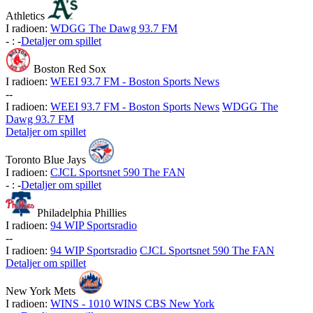
Athletics
I radioen:
WDGG The Dawg 93.7 FM
-
:
-
Detaljer om spillet
Boston Red Sox
I radioen:
WEEI 93.7 FM - Boston Sports News
-
-
I radioen:
WEEI 93.7 FM - Boston Sports News
WDGG The
Dawg 93.7 FM
Detaljer om spillet
Toronto Blue Jays
I radioen:
CJCL Sportsnet 590 The FAN
-
:
-
Detaljer om spillet
Philadelphia Phillies
I radioen:
94 WIP Sportsradio
-
-
I radioen:
94 WIP Sportsradio
CJCL Sportsnet 590 The FAN
Detaljer om spillet
New York Mets
I radioen:
WINS - 1010 WINS CBS New York