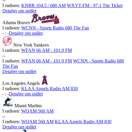
-
-
I radioen:
KNBR 104.5 / 680 AM
WXYT-FM - 97.1 The Ticket
Detaljer om spillet
Atlanta Braves
I radioen:
WCNN - Sports Radio 680 The Fan
-
:
-
Detaljer om spillet
New York Yankees
I radioen:
WFAN 66 AM - 101.9 FM
-
-
I radioen:
WFAN 66 AM - 101.9 FM
WCNN - Sports Radio 680
The Fan
Detaljer om spillet
Los Angeles Angels
I radioen:
KLAA Angels Radio AM 830
-
:
-
Detaljer om spillet
Miami Marlins
I radioen:
WQAM 560 AM
-
-
I radioen:
WQAM 560 AM
KLAA Angels Radio AM 830
Detaljer om spillet