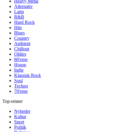
Heavy Metal
Alternativ
Latin
R&B
Hard Rock
Hits
Blues
Country
Ambient
Chillout
Oldies
80'erne
House
Indie
Klassisk Rock
Soul
Techno
70'erne
Top-emner
Nyheder
Kultur
Sport
Politik