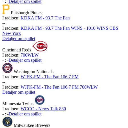
-
:
-
Detaljer om spillet
Pittsburgh Pirates
I radioen:
KDKA FM - 93.7 The Fan
-
-
I radioen:
KDKA FM - 93.7 The Fan
WINS - 1010 WINS CBS
New York
Detaljer om spillet
Cincinnati Reds
I radioen:
700WLW
-
:
-
Detaljer om spillet
Washington Nationals
I radioen:
WJFK-FM - The Fan 106.7 FM
-
-
I radioen:
WJFK-FM - The Fan 106.7 FM
700WLW
Detaljer om spillet
Minnesota Twins
I radioen:
WCCO - News Talk 830
-
:
-
Detaljer om spillet
Milwaukee Brewers