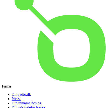
Firma
Om radio.dk
Presse
Din reklame hos os
Din udsendelse hos os