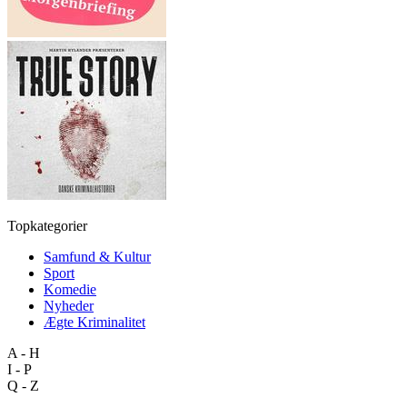
Topkategorier
Samfund & Kultur
Sport
Komedie
Nyheder
Ægte Kriminalitet
A - H
I - P
Q - Z