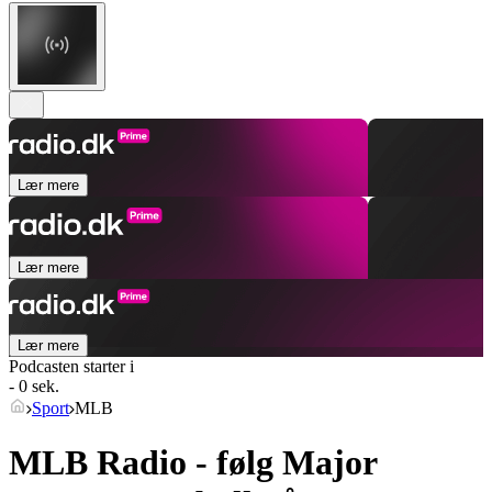
Lær mere
Lær mere
Lær mere
Podcasten starter i
- 0 sek.
Sport
MLB
MLB Radio - følg Major