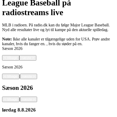
League Baseball på
radiostreams live
MLB i radioen. På radio.dk kan du følge Major League Baseball.
Nyd alle resultater live og lyt til kampe på den aktuelle spilledag.
Note:
Ikke alle kanaler er tilgængelige uden for USA. Prøv andre
kanaler, hvis du fanger en.
, hvis du støder på en.
Sæson
2026
<
tilbage
næste
>
Sæson
2026
|
<
tilbage
næste
>
Sæson
2026
|
<
tilbage
næste
>
lørdag
8.8.2026