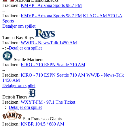
Arizona Diamondbacks
I radioen:
KMVP - Arizona Sports 98.7 FM
-
-
I radioen:
KMVP - Arizona Sports 98.7 FM
KLAC - AM 570 LA
Sports
Detaljer om spillet
Tampa Bay Rays
I radioen:
WWJB - News-Talk 1450 AM
-
:
-
Detaljer om spillet
Seattle Mariners
I radioen:
KIRO - 710 ESPN Seattle 710 AM
-
-
I radioen:
KIRO - 710 ESPN Seattle 710 AM
WWJB - News-Talk
1450 AM
Detaljer om spillet
Detroit Tigers
I radioen:
WXYT-FM - 97.1 The Ticket
-
:
-
Detaljer om spillet
San Francisco Giants
I radioen:
KNBR 104.5 / 680 AM