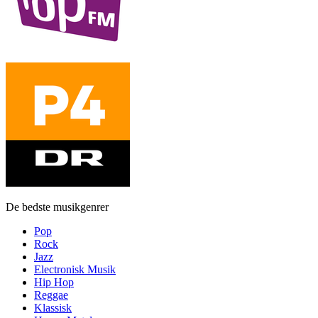
De bedste musikgenrer
Pop
Rock
Jazz
Electronisk Musik
Hip Hop
Reggae
Klassisk