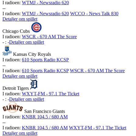
I radioen:
WTMJ - Newsradio 620
-
-
I radioen:
WTMJ - Newsradio 620
WCCO - News Talk 830
Detaljer om spillet
Chicago Cubs
I radioen:
WSCR - 670 AM The Score
-
:
-
Detaljer om spillet
Kansas City Royals
I radioen:
610 Sports Radio KCSP
-
-
I radioen:
610 Sports Radio KCSP
WSCR - 670 AM The Score
Detaljer om spillet
Detroit Tigers
I radioen:
WXYT-FM - 97.1 The Ticket
-
:
-
Detaljer om spillet
San Francisco Giants
I radioen:
KNBR 104.5 / 680 AM
-
-
I radioen:
KNBR 104.5 / 680 AM
WXYT-FM - 97.1 The Ticket
Detaljer om spillet