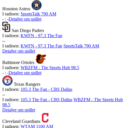
Houston Astros
I radioen:
SportsTalk 790 AM
-
:
-
Detaljer om spillet
San Diego Padres
I radioen:
KWFN - 97.3 The Fan
-
-
I radioen:
KWFN - 97.3 The Fan
SportsTalk 790 AM
Detaljer om spillet
Baltimore Orioles
I radioen:
WBZFM - The Sports Hub 98.5
-
:
-
Detaljer om spillet
Texas Rangers
I radioen:
105.3 The Fan - CBS Dallas
-
-
I radioen:
105.3 The Fan - CBS Dallas
WBZFM - The Sports Hub
98.5
Detaljer om spillet
Cleveland Guardians
I radioen:
WTAM 1100 AM