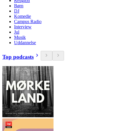
Religion
Børn
DJ
Komedie
Campus Radio
Interview
Jul
Musik
Uddannelse
Top podcasts