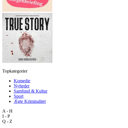
Topkategorier
Komedie
Nyheder
Samfund & Kultur
Sport
Ægte Kriminalitet
A - H
I - P
Q - Z