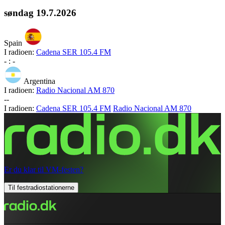
søndag
19.7.2026
Spain
I radioen:
Cadena SER 105.4 FM
-
:
-
Argentina
I radioen:
Radio Nacional AM 870
-
-
I radioen:
Cadena SER 105.4 FM
Radio Nacional AM 870
Er du klar til VM-festen?
Til festradiostationerne