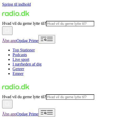
Spring til indhold
Hvad vil du gerne lytte til?
Åbn app
Opdag Prime
Top Stationer
Podcasts
Live sport
I nærheden af dig
Genrer
Emner
Hvad vil du gerne lytte til?
Åbn app
Opdag Prime