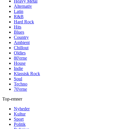
Heavy Metal
Alternativ
Latin
R&B
Hard Rock
Hits
Blues
Country
Ambient
Chillout
Oldies
80'erne
House
Indie
Klassisk Rock
Soul
Techno
70'erne
Top-emner
Nyheder
Kultur
Sport
Politik