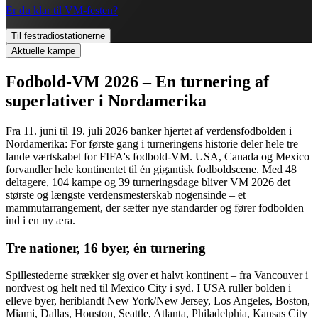
Er du klar til VM-festen?
Til festradiostationerne
Aktuelle kampe
Fodbold-VM 2026 – En turnering af
superlativer i Nordamerika
Fra 11. juni til 19. juli 2026 banker hjertet af verdensfodbolden i
Nordamerika: For første gang i turneringens historie deler hele tre
lande værtskabet for FIFA's fodbold-VM. USA, Canada og Mexico
forvandler hele kontinentet til én gigantisk fodboldscene. Med 48
deltagere, 104 kampe og 39 turneringsdage bliver VM 2026 det
største og længste verdensmesterskab nogensinde – et
mammutarrangement, der sætter nye standarder og fører fodbolden
ind i en ny æra.
Tre nationer, 16 byer, én turnering
Spillestederne strækker sig over et halvt kontinent – fra Vancouver i
nordvest og helt ned til Mexico City i syd. I USA ruller bolden i
elleve byer, heriblandt New York/New Jersey, Los Angeles, Boston,
Miami, Dallas, Houston, Seattle, Atlanta, Philadelphia, Kansas City