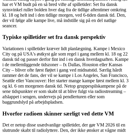
har et VM budt på en så bred vifte af spilletider: Set fra dansk
synsvinkel ruller bolden hver dag fra de tidlige aftentimer omkring
kl. 18 og helt ind i den tidlige morgen, ved 6-tiden dansk tid. Den,
der vil følge alle kampe live, må indstille sig på en del natlige
seancer.
Typiske spilletider set fra dansk perspektiv
Variationen i spilletider kræver lidt planlægning. Kampe i Mexico
City og på USA's østkyst går som regel i gang mellem kl. 18 og 22
dansk tid og passer derfor fint ind i en dansk hverdagsaften. Kampe
i de mellemliggende tidszoner – fx Dallas, Houston eller Kansas
City – bliver ofte først fløjtet i gang ved midnatstid. Særlig hårdt
rammer det de fans, der vil se kampe i Los Angeles, San Francisco,
Seattle eller Vancouver: Her starter mange kampe først mellem kl. 3
og kl. 6 om morgenen dansk tid. Netop gruppespilskampene på de
sene tidspunkter er som skabt til at blive fulgt via radiostreaming –
afslappet i sengen, undervejs på pendlerturen eller som
baggrundslyd på arbejdspladsen.
Hvorfor radioen skinner særligt ved dette VM
Det er netop disse usædvanlige spilletider, der gør VM 2026 til en
slutrunde skabt til radiolyttere. Den, der ikke ønsker at vågne midt