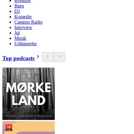
Religion
Børn
DJ
Komedie
Campus Radio
Interview
Jul
Musik
Uddannelse
Top podcasts