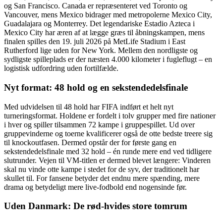
og San Francisco. Canada er repræsenteret ved Toronto og
Vancouver, mens Mexico bidrager med metropolerne Mexico City,
Guadalajara og Monterrey. Det legendariske Estadio Azteca i
Mexico City har æren af at lægge græs til åbningskampen, mens
finalen spilles den 19. juli 2026 på MetLife Stadium i East
Rutherford lige uden for New York. Mellem den nordligste og
sydligste spilleplads er der næsten 4.000 kilometer i fugleflugt – en
logistisk udfordring uden fortilfælde.
Nyt format: 48 hold og en sekstendedelsfinale
Med udvidelsen til 48 hold har FIFA indført et helt nyt
turneringsformat. Holdene er fordelt i tolv grupper med fire nationer
i hver og spiller tilsammen 72 kampe i gruppespillet. Ud over
gruppevinderne og toerne kvalificerer også de otte bedste treere sig
til knockoutfasen. Dermed opstår der for første gang en
sekstendedelsfinale med 32 hold – én runde mere end ved tidligere
slutrunder. Vejen til VM-titlen er dermed blevet længere: Vinderen
skal nu vinde otte kampe i stedet for de syv, der traditionelt har
skullet til. For fansene betyder det endnu mere spænding, mere
drama og betydeligt mere live-fodbold end nogensinde før.
Uden Danmark: De rød-hvides store tomrum