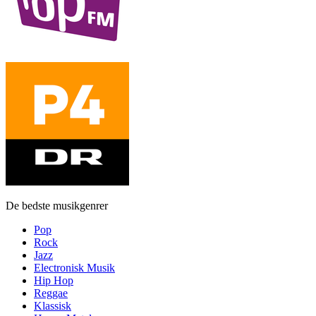
De bedste musikgenrer
Pop
Rock
Jazz
Electronisk Musik
Hip Hop
Reggae
Klassisk