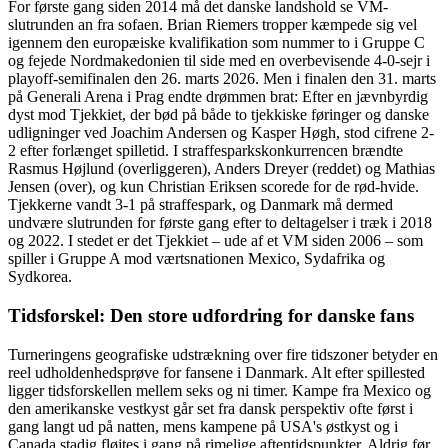
For første gang siden 2014 må det danske landshold se VM-
slutrunden an fra sofaen. Brian Riemers tropper kæmpede sig vel
igennem den europæiske kvalifikation som nummer to i Gruppe C
og fejede Nordmakedonien til side med en overbevisende 4-0-sejr i
playoff-semifinalen den 26. marts 2026. Men i finalen den 31. marts
på Generali Arena i Prag endte drømmen brat: Efter en jævnbyrdig
dyst mod Tjekkiet, der bød på både to tjekkiske føringer og danske
udligninger ved Joachim Andersen og Kasper Høgh, stod cifrene 2-
2 efter forlænget spilletid. I straffesparkskonkurrencen brændte
Rasmus Højlund (overliggeren), Anders Dreyer (reddet) og Mathias
Jensen (over), og kun Christian Eriksen scorede for de rød-hvide.
Tjekkerne vandt 3-1 på straffespark, og Danmark må dermed
undvære slutrunden for første gang efter to deltagelser i træk i 2018
og 2022. I stedet er det Tjekkiet – ude af et VM siden 2006 – som
spiller i Gruppe A mod værtsnationen Mexico, Sydafrika og
Sydkorea.
Tidsforskel: Den store udfordring for danske fans
Turneringens geografiske udstrækning over fire tidszoner betyder en
reel udholdenhedsprøve for fansene i Danmark. Alt efter spillested
ligger tidsforskellen mellem seks og ni timer. Kampe fra Mexico og
den amerikanske vestkyst går set fra dansk perspektiv ofte først i
gang langt ud på natten, mens kampene på USA's østkyst og i
Canada stadig fløjtes i gang på rimelige aftentidspunkter. Aldrig før