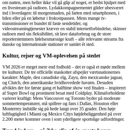
om natten, men heller ikke vil gå glip af noget, er bedst hjulpet med
en livestream på radioen. Lydakkompagnementet glider ubesværet
ind i hverdagen: til morgenmaden, på farten med smartphonen, i
bilen eller på en løbetur i frokostpausen. Mens mange tv-
transmissioner er bundet til faste sendetider, og
videostreamingtjenester kræver en stabil internetforbindelse, skinner
radioen med sin fleksibilitet, sit lave dataforbrug og de store
reporterstemmers følelsesmæssige kraft – alle relevante streams fra
danske og internationale stationer er samlet ét sted.
Kultur, rejser og VM-oplevelsen på stedet
VM 2026 er meget mere end fodbold – det er også et møde mellem
tre kulturer. De tre officielle maskotter afspejler værtsnationernes
karakter: Maple, den canadiske elg, Zayu, den mexicanske jaguar,
og Clutch, den amerikanske hvidhovedede havørn. Desuden
afvikles der for første gang et halftime show ved finalen – inspireret
af Super Bowl og prominent besat med Coldplay. Klimaforholdene
varierer kraftigt: Mens Vancouver og Toronto byder på moderate
sommertemperaturer, må spillere og fans i Dallas, Houston eller
Monterrey indstille sig på hede langt over 35 grader. Den høje
luftfugtighed i Miami og Mexico Citys højdebeliggenhed på over
2.200 meter kommer oven i som yderligere sportslige udfordringer.