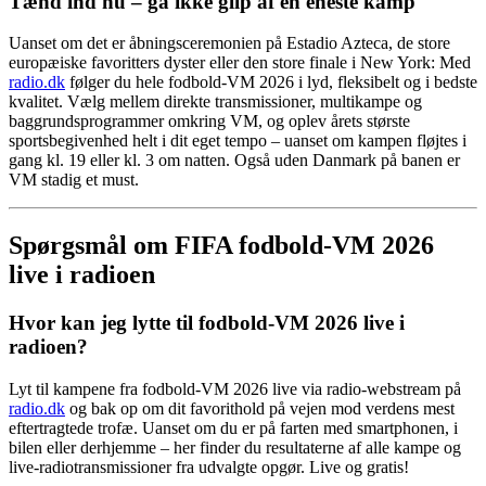
Tænd ind nu – gå ikke glip af én eneste kamp
Uanset om det er åbningsceremonien på Estadio Azteca, de store
europæiske favoritters dyster eller den store finale i New York: Med
radio.dk
følger du hele fodbold-VM 2026 i lyd, fleksibelt og i bedste
kvalitet. Vælg mellem direkte transmissioner, multikampe og
baggrundsprogrammer omkring VM, og oplev årets største
sportsbegivenhed helt i dit eget tempo – uanset om kampen fløjtes i
gang kl. 19 eller kl. 3 om natten. Også uden Danmark på banen er
VM stadig et must.
Spørgsmål om FIFA fodbold-VM 2026
live i radioen
Hvor kan jeg lytte til fodbold-VM 2026 live i
radioen?
Lyt til kampene fra fodbold-VM 2026 live via radio-webstream på
radio.dk
og bak op om dit favorithold på vejen mod verdens mest
eftertragtede trofæ. Uanset om du er på farten med smartphonen, i
bilen eller derhjemme – her finder du resultaterne af alle kampe og
live-radiotransmissioner fra udvalgte opgør. Live og gratis!