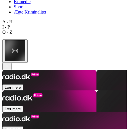
Komedie
Sport
Ægte Kriminalitet
A - H
I - P
Q - Z
Lær mere
Lær mere