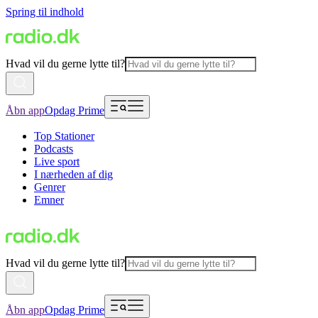
Spring til indhold
Hvad vil du gerne lytte til?
Åbn app
Opdag Prime
Top Stationer
Podcasts
Live sport
I nærheden af dig
Genrer
Emner
Hvad vil du gerne lytte til?
Åbn app
Opdag Prime