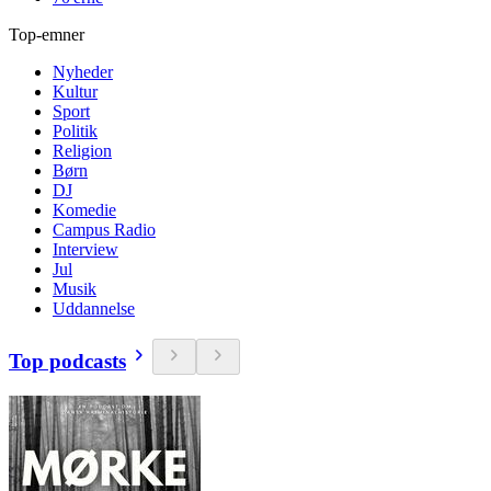
Top-emner
Nyheder
Kultur
Sport
Politik
Religion
Børn
DJ
Komedie
Campus Radio
Interview
Jul
Musik
Uddannelse
Top podcasts