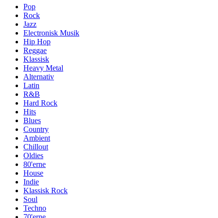
Pop
Rock
Jazz
Electronisk Musik
Hip Hop
Reggae
Klassisk
Heavy Metal
Alternativ
Latin
R&B
Hard Rock
Hits
Blues
Country
Ambient
Chillout
Oldies
80'erne
House
Indie
Klassisk Rock
Soul
Techno
70'erne