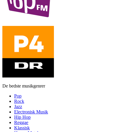
De bedste musikgenrer
Pop
Rock
Jazz
Electronisk Musik
Hip Hop
Reggae
Klassisk