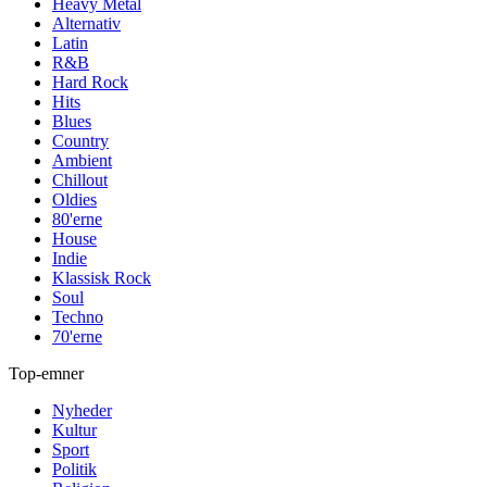
Heavy Metal
Alternativ
Latin
R&B
Hard Rock
Hits
Blues
Country
Ambient
Chillout
Oldies
80'erne
House
Indie
Klassisk Rock
Soul
Techno
70'erne
Top-emner
Nyheder
Kultur
Sport
Politik