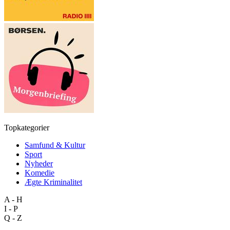
Topkategorier
Samfund & Kultur
Sport
Nyheder
Komedie
Ægte Kriminalitet
A - H
I - P
Q - Z