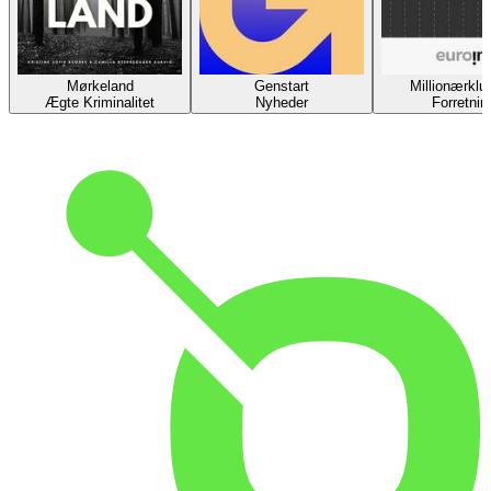
Mørkeland
Genstart
Millionærklu
Ægte Kriminalitet
Nyheder
Forretnin