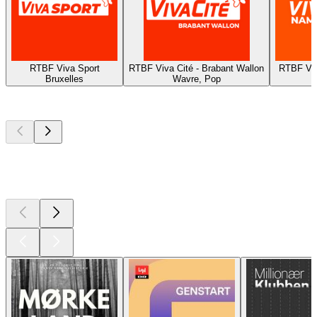
RTBF Viva Sport
RTBF Viva Cité - Brabant Wallon
RTBF Viv
Bruxelles
Wavre, Pop
Top
podcasts
Top
podcasts
Top
podcasts