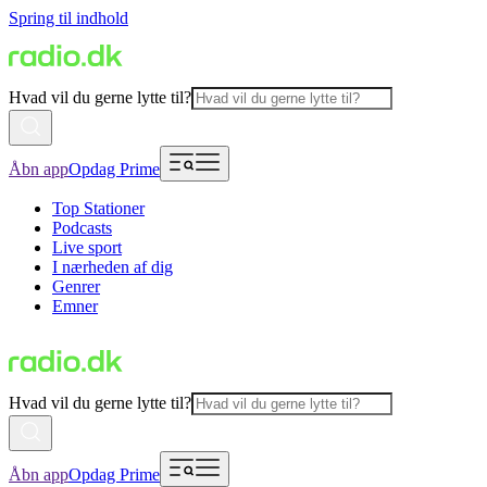
Spring til indhold
Hvad vil du gerne lytte til?
Åbn app
Opdag Prime
Top Stationer
Podcasts
Live sport
I nærheden af dig
Genrer
Emner
Hvad vil du gerne lytte til?
Åbn app
Opdag Prime