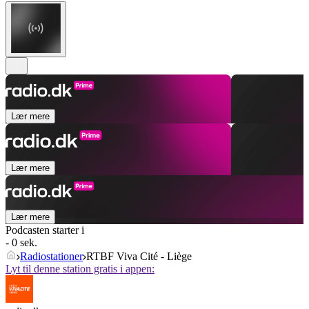
Lær mere
Lær mere
Lær mere
Podcasten starter i
- 0 sek.
Radiostationer
RTBF Viva Cité - Liège
Lyt til denne station gratis i appen: