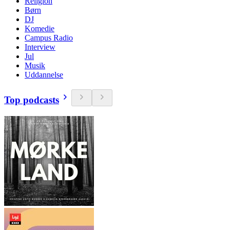
Religion
Børn
DJ
Komedie
Campus Radio
Interview
Jul
Musik
Uddannelse
Top podcasts