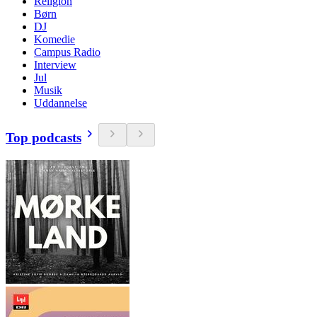
Religion
Børn
DJ
Komedie
Campus Radio
Interview
Jul
Musik
Uddannelse
Top podcasts