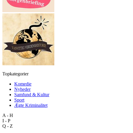
Topkategorier
Komedie
Nyheder
Samfund & Kultur
Sport
Ægte Kriminalitet
A - H
I - P
Q - Z