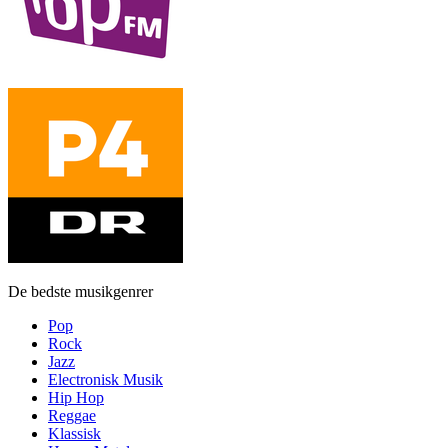
De bedste musikgenrer
Pop
Rock
Jazz
Electronisk Musik
Hip Hop
Reggae
Klassisk