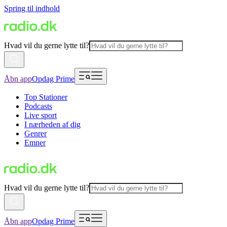
Spring til indhold
Hvad vil du gerne lytte til?
Åbn app
Opdag Prime
Top Stationer
Podcasts
Live sport
I nærheden af dig
Genrer
Emner
Hvad vil du gerne lytte til?
Åbn app
Opdag Prime