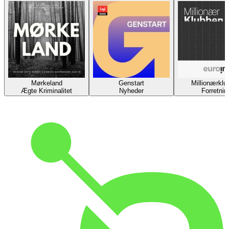
Mørkeland
Genstart
Millionærklu
Ægte Kriminalitet
Nyheder
Forretnin