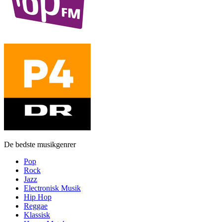
De bedste musikgenrer
Pop
Rock
Jazz
Electronisk Musik
Hip Hop
Reggae
Klassisk