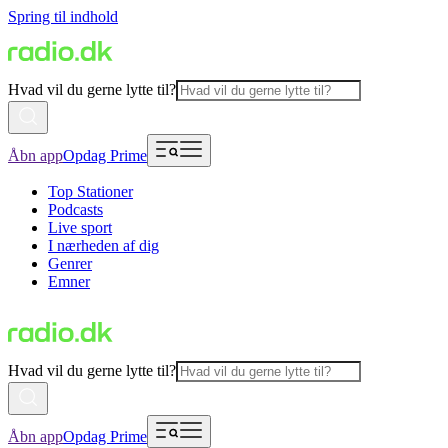
Spring til indhold
Hvad vil du gerne lytte til?
Åbn app
Opdag Prime
Top Stationer
Podcasts
Live sport
I nærheden af dig
Genrer
Emner
Hvad vil du gerne lytte til?
Åbn app
Opdag Prime