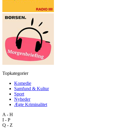
Topkategorier
Komedie
Samfund & Kultur
Sport
Nyheder
Ægte Kriminalitet
A - H
I - P
Q - Z