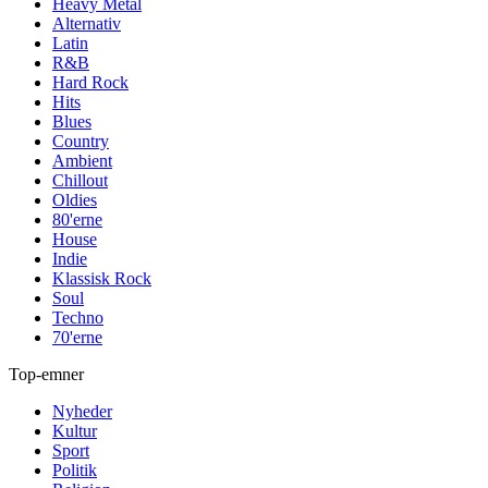
Heavy Metal
Alternativ
Latin
R&B
Hard Rock
Hits
Blues
Country
Ambient
Chillout
Oldies
80'erne
House
Indie
Klassisk Rock
Soul
Techno
70'erne
Top-emner
Nyheder
Kultur
Sport
Politik