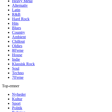
Heavy Metal
Alternativ
Latin
R&B
Hard Rock
Hits
Blues
Country
Ambient
Chillout
Oldies
80'erne
House
Indie
Klassisk Rock
Soul
Techno
70'erne
Top-emner
Nyheder
Kultur
Sport
Politik