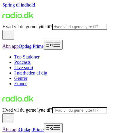
Spring til indhold
Hvad vil du gerne lytte til?
Åbn app
Opdag Prime
Top Stationer
Podcasts
Live sport
I nærheden af dig
Genrer
Emner
Hvad vil du gerne lytte til?
Åbn app
Opdag Prime