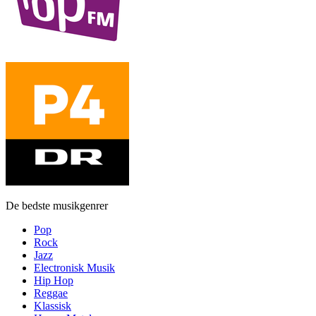
De bedste musikgenrer
Pop
Rock
Jazz
Electronisk Musik
Hip Hop
Reggae
Klassisk