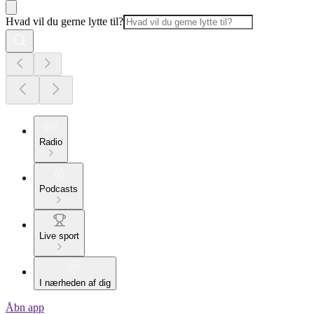
Hvad vil du gerne lytte til?
Radio
Podcasts
Live sport
I nærheden af dig
Åbn app