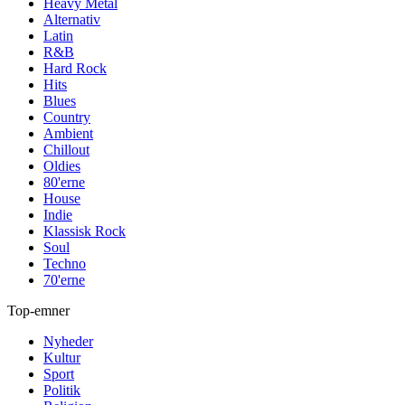
Heavy Metal
Alternativ
Latin
R&B
Hard Rock
Hits
Blues
Country
Ambient
Chillout
Oldies
80'erne
House
Indie
Klassisk Rock
Soul
Techno
70'erne
Top-emner
Nyheder
Kultur
Sport
Politik