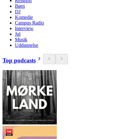
Religion
Børn
DJ
Komedie
Campus Radio
Interview
Jul
Musik
Uddannelse
Top podcasts