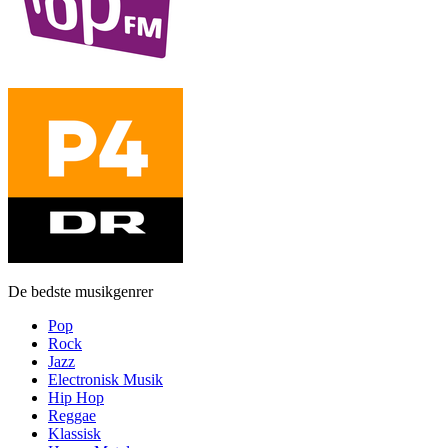
De bedste musikgenrer
Pop
Rock
Jazz
Electronisk Musik
Hip Hop
Reggae
Klassisk