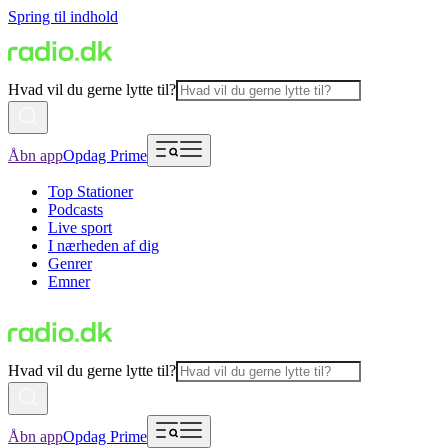
Spring til indhold
Hvad vil du gerne lytte til?
Åbn app
Opdag Prime
Top Stationer
Podcasts
Live sport
I nærheden af dig
Genrer
Emner
Hvad vil du gerne lytte til?
Åbn app
Opdag Prime