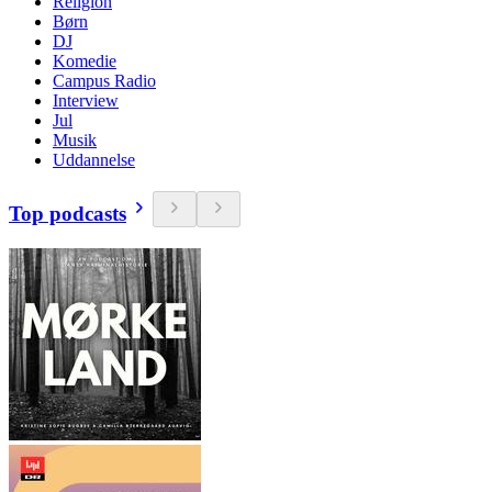
Religion
Børn
DJ
Komedie
Campus Radio
Interview
Jul
Musik
Uddannelse
Top podcasts