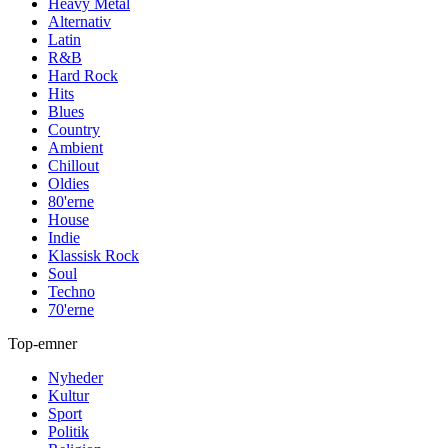
Heavy Metal
Alternativ
Latin
R&B
Hard Rock
Hits
Blues
Country
Ambient
Chillout
Oldies
80'erne
House
Indie
Klassisk Rock
Soul
Techno
70'erne
Top-emner
Nyheder
Kultur
Sport
Politik