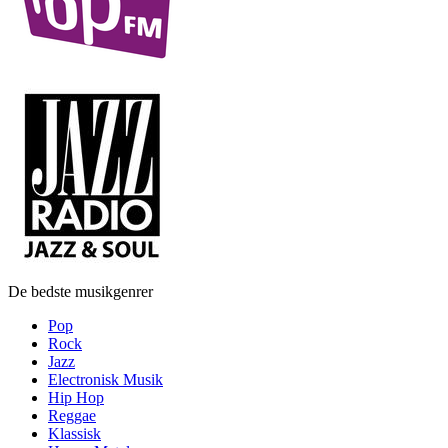
De bedste musikgenrer
Pop
Rock
Jazz
Electronisk Musik
Hip Hop
Reggae
Klassisk