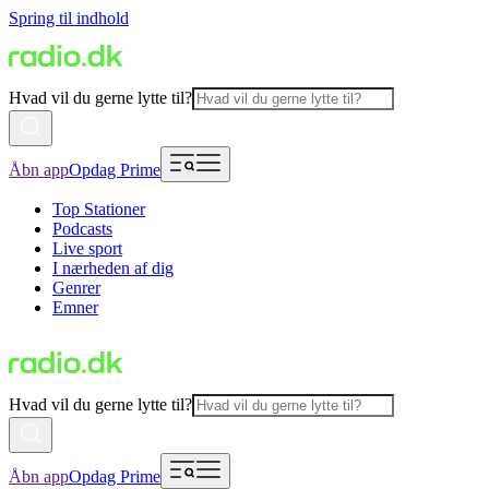
Spring til indhold
Hvad vil du gerne lytte til?
Åbn app
Opdag Prime
Top Stationer
Podcasts
Live sport
I nærheden af dig
Genrer
Emner
Hvad vil du gerne lytte til?
Åbn app
Opdag Prime