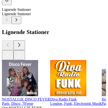
Lignende Stationer
Lignende Stationer
Lignende Stationer
NOSTALGIE DISCO FEVER
Diva Radio Funk
Hot
Paris, Disco, 70'erne
London, Funk, Electronisk Musik
Pari
Om NOSTALGIE FUNK