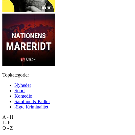
Topkategorier
Nyheder
Sport
Komedie
Samfund & Kultur
Ægte Kriminalitet
A - H
I - P
Q - Z