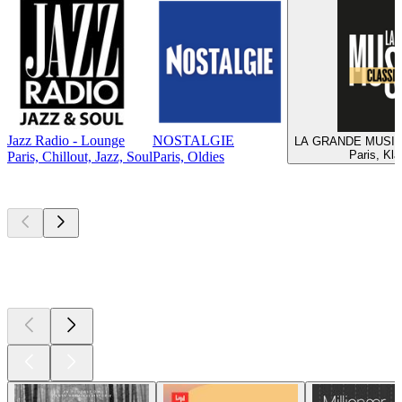
Jazz Radio - Lounge
NOSTALGIE
LA GRANDE MUSIQU
Paris, Kl
Paris, Chillout, Jazz, Soul
Paris, Oldies
Top
podcasts
Top
podcasts
Top
podcasts