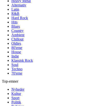
Heavy Metal
Alternativ
Latin
R&B
Hard Rock
Hits
Blues
Country
Ambient
Chillout
Oldies
80'erne
House
Indie
Klassisk Rock
Soul
Techno
70'erne
Top-emner
Nyheder
Kultur
Sport
Politik