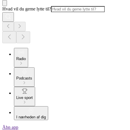
Hvad vil du gerne lytte til?
Radio
Podcasts
Live sport
I nærheden af dig
Åbn app