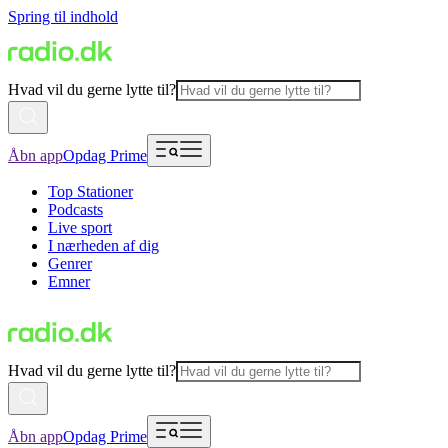
Spring til indhold
Hvad vil du gerne lytte til?
Åbn app
Opdag Prime
Top Stationer
Podcasts
Live sport
I nærheden af dig
Genrer
Emner
Hvad vil du gerne lytte til?
Åbn app
Opdag Prime