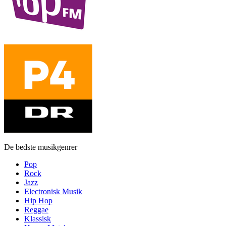
De bedste musikgenrer
Pop
Rock
Jazz
Electronisk Musik
Hip Hop
Reggae
Klassisk