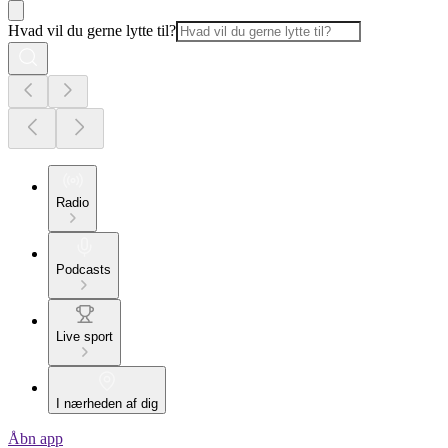
Hvad vil du gerne lytte til?
Radio
Podcasts
Live sport
I nærheden af dig
Åbn app