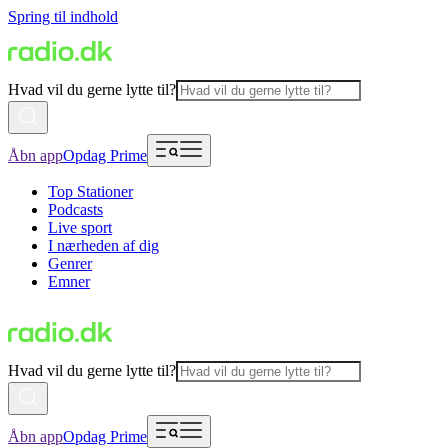
Spring til indhold
Hvad vil du gerne lytte til?
Åbn app
Opdag Prime
Top Stationer
Podcasts
Live sport
I nærheden af dig
Genrer
Emner
Hvad vil du gerne lytte til?
Åbn app
Opdag Prime