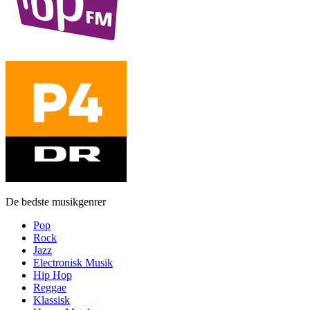
De bedste musikgenrer
Pop
Rock
Jazz
Electronisk Musik
Hip Hop
Reggae
Klassisk