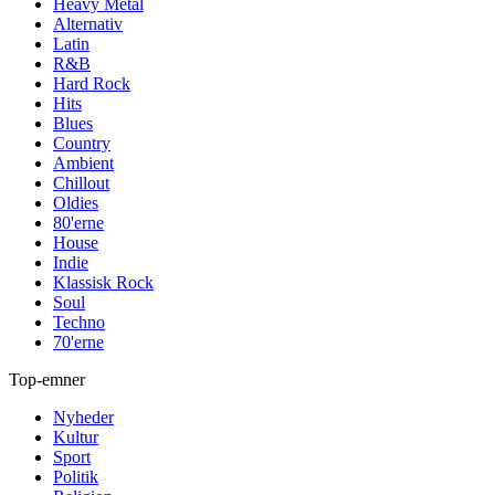
Heavy Metal
Alternativ
Latin
R&B
Hard Rock
Hits
Blues
Country
Ambient
Chillout
Oldies
80'erne
House
Indie
Klassisk Rock
Soul
Techno
70'erne
Top-emner
Nyheder
Kultur
Sport
Politik