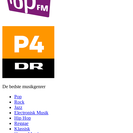
De bedste musikgenrer
Pop
Rock
Jazz
Electronisk Musik
Hip Hop
Reggae
Klassisk