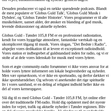
Desuden producerer vi også en række spændende podcasts. Blandt
de mest populære er 'Globus Guld Talk', 'Globus Guld Musik i
Dybden', og 'Globus Tønder Historier'. Vores programmer er til alle
musikelskere, uanset alder, der ønsker en blanding af god musik,
levende diskussioner og aktuelle nyheder.
Globus Guld - Tønder 105,8 FM er en professionel radiostation,
kendt for vores hyggelige atmosfære, fantastiske værtskab og en
ukompliceret tilgang til musik. Vores slogan, "Det Bedste i Radio",
afspejler vores dedikation til at levere et exceptionelt radioindhold.
Vores station er indbegrebet af guldstandard inden for radio, og vi er
stolte af at dele vores lidenskab for musik med vores lyttere.
Som et ægte community-radio forsømmer vi ikke vores ansvar for at
holde vores lyttere informeret om lokale begivenheder og nyheder.
Men vær opmærksom, vi er ikke en sportsradio, og derfor dækker vi
ikke sportshændelser. Og selvom vi anerkender det rige spirituelle
liv i vores samfund, er en deling af religiøst indhold heller ikke en
del af vores kerneopgave.
Slå dig til ro med Globus Guld - Tønder 105,8 FM, lyt online eller
over det traditionelle FM-radio. Hold dig opdateret med det nyeste
inden for vejret, trafik og aktuelle nyheder i Tønder regionen. Bliv