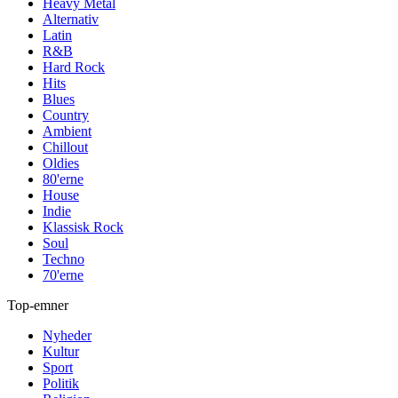
Heavy Metal
Alternativ
Latin
R&B
Hard Rock
Hits
Blues
Country
Ambient
Chillout
Oldies
80'erne
House
Indie
Klassisk Rock
Soul
Techno
70'erne
Top-emner
Nyheder
Kultur
Sport
Politik