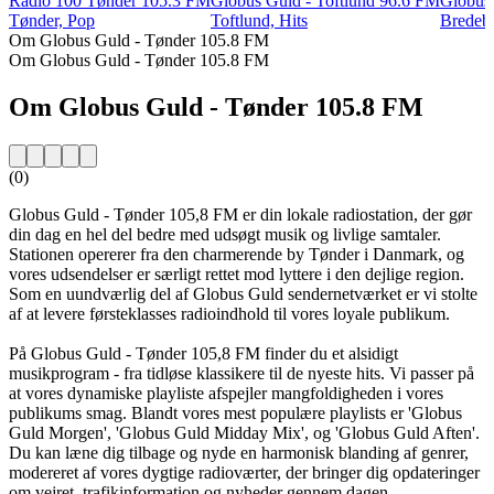
Radio 100 Tønder 105.3 FM
Globus Guld - Toftlund 96.6 FM
Globus
Tønder, Pop
Toftlund, Hits
Bredebr
Om Globus Guld - Tønder 105.8 FM
Om Globus Guld - Tønder 105.8 FM
Om Globus Guld - Tønder 105.8 FM
(0)
Globus Guld - Tønder 105,8 FM er din lokale radiostation, der gør
din dag en hel del bedre med udsøgt musik og livlige samtaler.
Stationen opererer fra den charmerende by Tønder i Danmark, og
vores udsendelser er særligt rettet mod lyttere i den dejlige region.
Som en uundværlig del af Globus Guld sendernetværket er vi stolte
af at levere førsteklasses radioindhold til vores loyale publikum.
På Globus Guld - Tønder 105,8 FM finder du et alsidigt
musikprogram - fra tidløse klassikere til de nyeste hits. Vi passer på
at vores dynamiske playliste afspejler mangfoldigheden i vores
publikums smag. Blandt vores mest populære playlists er 'Globus
Guld Morgen', 'Globus Guld Midday Mix', og 'Globus Guld Aften'.
Du kan læne dig tilbage og nyde en harmonisk blanding af genrer,
modereret af vores dygtige radioværter, der bringer dig opdateringer
om vejret, trafikinformation og nyheder gennem dagen.