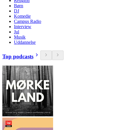
Religion
Børn
DJ
Komedie
Campus Radio
Interview
Jul
Musik
Uddannelse
Top podcasts