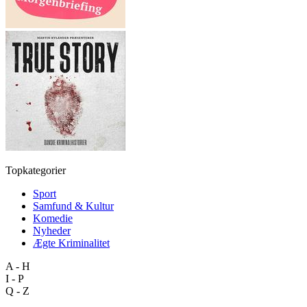
Topkategorier
Sport
Samfund & Kultur
Komedie
Nyheder
Ægte Kriminalitet
A - H
I - P
Q - Z