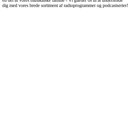
en del af vores musikalske familie - Vi glæder os til at underholde
dig med vores brede sortiment af radioprogrammer og podcastserier!
Stationens website