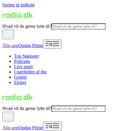
Spring til indhold
Hvad vil du gerne lytte til?
Åbn app
Opdag Prime
Top Stationer
Podcasts
Live sport
I nærheden af dig
Genrer
Emner
Hvad vil du gerne lytte til?
Åbn app
Opdag Prime