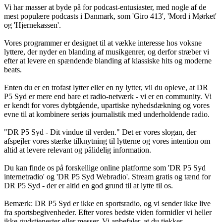
Vi har masser at byde på for podcast-entusiaster, med nogle af de
mest populære podcasts i Danmark, som 'Giro 413', 'Mord i Mørket'
og 'Hjernekassen'.
Vores programmer er designet til at vække interesse hos voksne
lyttere, der nyder en blanding af musikgenrer, og derfor stræber vi
efter at levere en spændende blanding af klassiske hits og moderne
beats.
Enten du er en trofast lytter eller en ny lytter, vil du opleve, at DR
P5 Syd er mere end bare et radio-netværk - vi er en community. Vi
er kendt for vores dybtgående, upartiske nyhedsdækning og vores
evne til at kombinere seriøs journalistik med underholdende radio.
"DR P5 Syd - Dit vindue til verden." Det er vores slogan, der
afspejler vores stærke tilknytning til lytterne og vores intention om
altid at levere relevant og pålidelig information.
Du kan finde os på forskellige online platforme som 'DR P5 Syd
internetradio' og 'DR P5 Syd Webradio'. Stream gratis og tænd for
DR P5 Syd - der er altid en god grund til at lytte til os.
Bemærk: DR P5 Syd er ikke en sportsradio, og vi sender ikke live
fra sportsbegivenheder. Efter vores bedste viden formidler vi heller
ikke gudstjenester eller messer. Vi anbefaler, at du tjekker