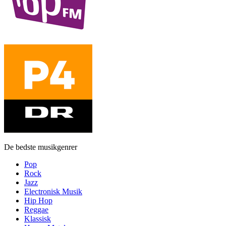
De bedste musikgenrer
Pop
Rock
Jazz
Electronisk Musik
Hip Hop
Reggae
Klassisk