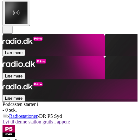
Lær mere
Lær mere
Lær mere
Podcasten starter i
- 0 sek.
Radiostationer
DR P5 Syd
Lyt til denne station gratis i appen: