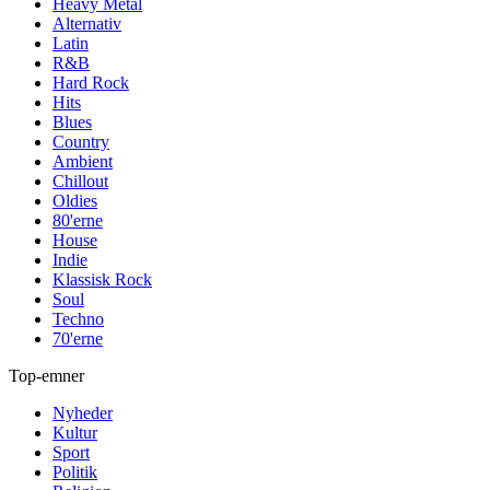
Heavy Metal
Alternativ
Latin
R&B
Hard Rock
Hits
Blues
Country
Ambient
Chillout
Oldies
80'erne
House
Indie
Klassisk Rock
Soul
Techno
70'erne
Top-emner
Nyheder
Kultur
Sport
Politik