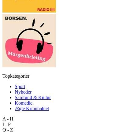
Topkategorier
Sport
Nyheder
Samfund & Kultur
Komedie
Ægte Kriminalitet
A - H
I - P
Q - Z