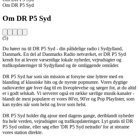
Om DR P5 Syd
Om DR P5 Syd
(5)
Du hører nu til DR P5 Syd - din pålidelige radio i Sydjylland,
Danmark. En del af Danmarks Radio netværket, er DR P5 Syd
kendt for at levere væsentlige lokale nyheder, vejrudsigter og
trafikopdateringer til Sydjylland og de omliggende områder.
DR P5 Syd har som sin mission at forsyne sine lyttere med en
blanding af klassiske hits og de nyeste popnumre. Vores dygtige
radioværter gør hver dag til en liveoplevelse og sørger for, at du altid
er i godt selskab. Vi serverer også en række særlige musik-kanaler -
blandt de mest populære er vores 80'er, 90'er og Pop Playlister, som
kan nydes når som helst og hvor som helst.
DR P5 Syd holder dig ajour med dagens gange, deriblandt nyheder
fra hele verden, vejrudsigter og trafikopdateringer. Lyt gratis til DR
P5 Syd online, eller søg efter 'DR P5 Syd netradio' for at streame
vores station direkte.