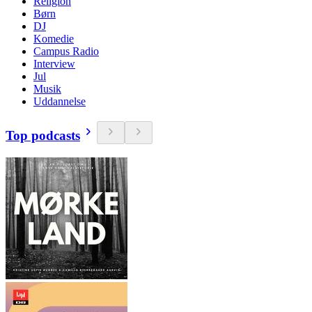
Religion
Børn
DJ
Komedie
Campus Radio
Interview
Jul
Musik
Uddannelse
Top podcasts