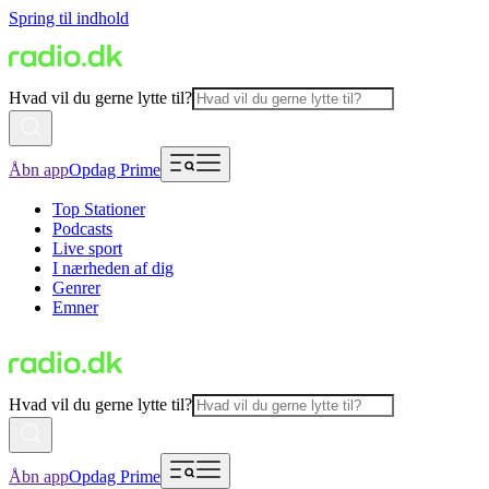
Spring til indhold
Hvad vil du gerne lytte til?
Åbn app
Opdag Prime
Top Stationer
Podcasts
Live sport
I nærheden af dig
Genrer
Emner
Hvad vil du gerne lytte til?
Åbn app
Opdag Prime