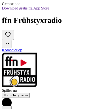
Gem station
Download gratis fra App Store
ffn Frühstyxradio
Komedie
Pop
Spiller nu
ffn Frühstyxradio