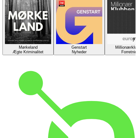
Mørkeland
Genstart
Millionærklu
Ægte Kriminalitet
Nyheder
Forretnin