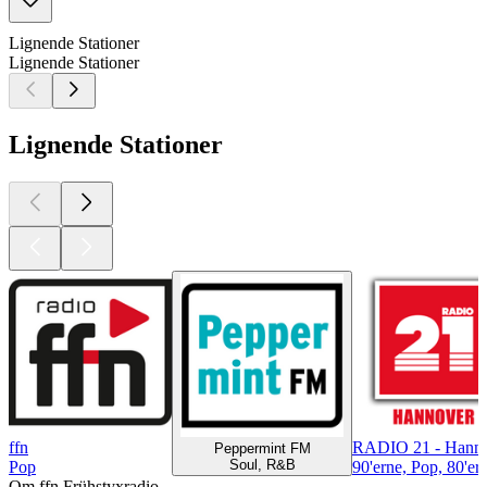
Lignende Stationer
Lignende Stationer
Lignende Stationer
ffn
RADIO 21 - Hann
Peppermint FM
Soul, R&B
Pop
90'erne, Pop, 80'er
Om ffn Frühstyxradio