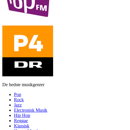
De bedste musikgenrer
Pop
Rock
Jazz
Electronisk Musik
Hip Hop
Reggae
Klassisk