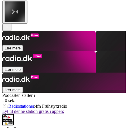
Lær mere
Lær mere
Lær mere
Podcasten starter i
- 0 sek.
Radiostationer
ffn Frühstyxradio
Lyt til denne station gratis i appen: