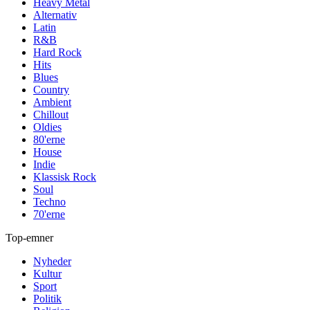
Heavy Metal
Alternativ
Latin
R&B
Hard Rock
Hits
Blues
Country
Ambient
Chillout
Oldies
80'erne
House
Indie
Klassisk Rock
Soul
Techno
70'erne
Top-emner
Nyheder
Kultur
Sport
Politik