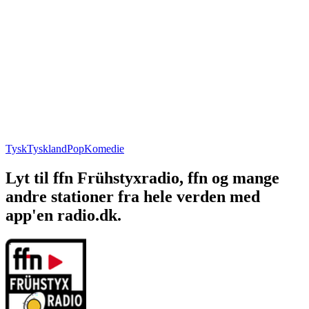
Tysk
Tyskland
Pop
Komedie
Lyt til ffn Frühstyxradio, ffn og mange
andre stationer fra hele verden med
app'en radio.dk.