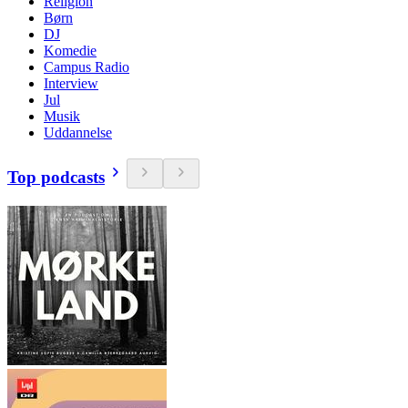
Religion
Børn
DJ
Komedie
Campus Radio
Interview
Jul
Musik
Uddannelse
Top podcasts