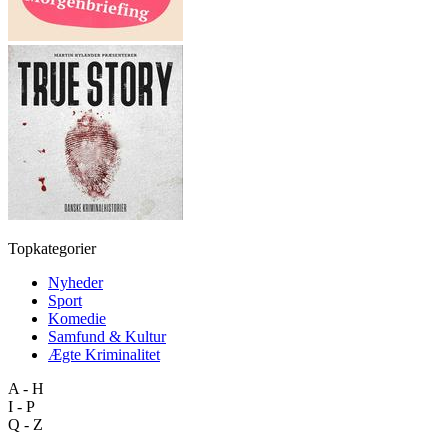
Topkategorier
Nyheder
Sport
Komedie
Samfund & Kultur
Ægte Kriminalitet
A - H
I - P
Q - Z