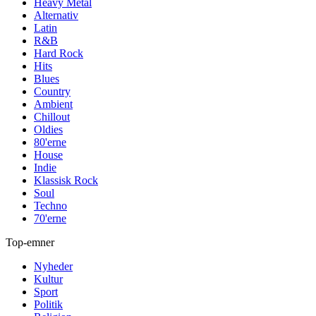
Heavy Metal
Alternativ
Latin
R&B
Hard Rock
Hits
Blues
Country
Ambient
Chillout
Oldies
80'erne
House
Indie
Klassisk Rock
Soul
Techno
70'erne
Top-emner
Nyheder
Kultur
Sport
Politik