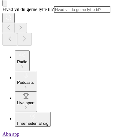
Hvad vil du gerne lytte til?
Radio
Podcasts
Live sport
I nærheden af dig
Åbn app