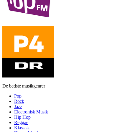
De bedste musikgenrer
Pop
Rock
Jazz
Electronisk Musik
Hip Hop
Reggae
Klassisk