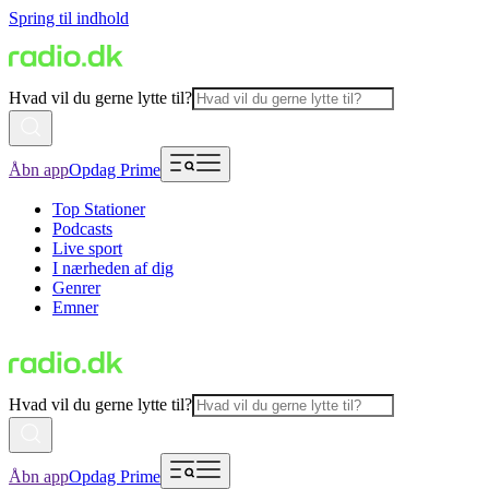
Spring til indhold
Hvad vil du gerne lytte til?
Åbn app
Opdag Prime
Top Stationer
Podcasts
Live sport
I nærheden af dig
Genrer
Emner
Hvad vil du gerne lytte til?
Åbn app
Opdag Prime