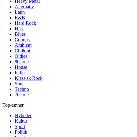
Heavy Metal
Alternativ
Latin
R&B
Hard Rock
Hits
Blues
Country
Ambient
Chillout
Oldies
80'erne
House
Indie
Klassisk Rock
Soul
Techno
70'erne
Top-emner
Nyheder
Kultur
Sport
Politik