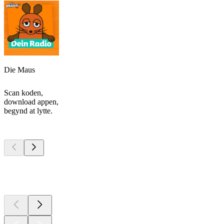
Die Maus
Scan koden,
download appen,
begynd at lytte.
Top
podcasts
Top
podcasts
Top
podcasts