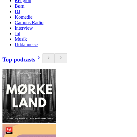
Religion
Børn
DJ
Komedie
Campus Radio
Interview
Jul
Musik
Uddannelse
Top podcasts