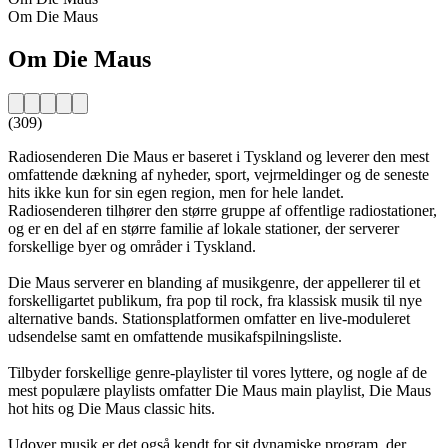
Om Die Maus
Om Die Maus
(309)
Radiosenderen Die Maus er baseret i Tyskland og leverer den mest
omfattende dækning af nyheder, sport, vejrmeldinger og de seneste
hits ikke kun for sin egen region, men for hele landet.
Radiosenderen tilhører den større gruppe af offentlige radiostationer,
og er en del af en større familie af lokale stationer, der serverer
forskellige byer og områder i Tyskland.
Die Maus serverer en blanding af musikgenre, der appellerer til et
forskelligartet publikum, fra pop til rock, fra klassisk musik til nye
alternative bands. Stationsplatformen omfatter en live-moduleret
udsendelse samt en omfattende musikafspilningsliste.
Tilbyder forskellige genre-playlister til vores lyttere, og nogle af de
mest populære playlists omfatter Die Maus main playlist, Die Maus
hot hits og Die Maus classic hits.
Udover musik er det også kendt for sit dynamiske program, der