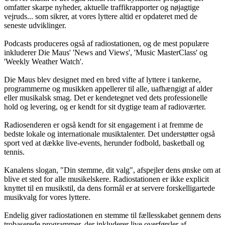
omfatter skarpe nyheder, aktuelle traffikrapporter og nøjagtige
vejruds... som sikrer, at vores lyttere altid er opdateret med de
seneste udviklinger.
Podcasts produceres også af radiostationen, og de mest populære
inkluderer Die Maus' 'News and Views', 'Music MasterClass' og
'Weekly Weather Watch'.
Die Maus blev designet med en bred vifte af lyttere i tankerne,
programmerne og musikken appellerer til alle, uafhængigt af alder
eller musikalsk smag. Det er kendetegnet ved dets professionelle
hold og levering, og er kendt for sit dygtige team af radioværter.
Radiosenderen er også kendt for sit engagement i at fremme de
bedste lokale og internationale musiktalenter. Det understøtter også
sport ved at dække live-events, herunder fodbold, basketball og
tennis.
Kanalens slogan, "Din stemme, dit valg", afspejler dens ønske om at
blive et sted for alle musikelskere. Radiostationen er ikke explicit
knyttet til en musikstil, da dens formål er at servere forskelligartede
musikvalg for vores lyttere.
Endelig giver radiostationen en stemme til fællesskabet gennem dens
trobaserede programmer, der inkluderer live overførsler af