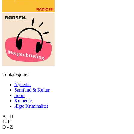
Topkategorier
Nyheder
Samfund & Kultur
Sport
Komedie
Ægte Kriminalitet
A - H
I - P
Q - Z