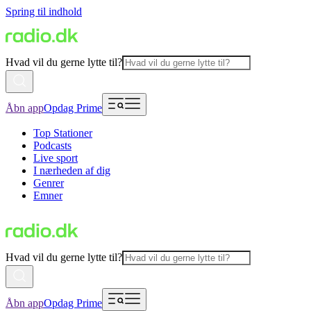
Spring til indhold
Hvad vil du gerne lytte til?
Åbn app
Opdag Prime
Top Stationer
Podcasts
Live sport
I nærheden af dig
Genrer
Emner
Hvad vil du gerne lytte til?
Åbn app
Opdag Prime