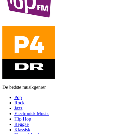
De bedste musikgenrer
Pop
Rock
Jazz
Electronisk Musik
Hip Hop
Reggae
Klassisk