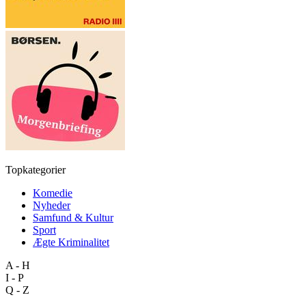
Topkategorier
Komedie
Nyheder
Samfund & Kultur
Sport
Ægte Kriminalitet
A - H
I - P
Q - Z