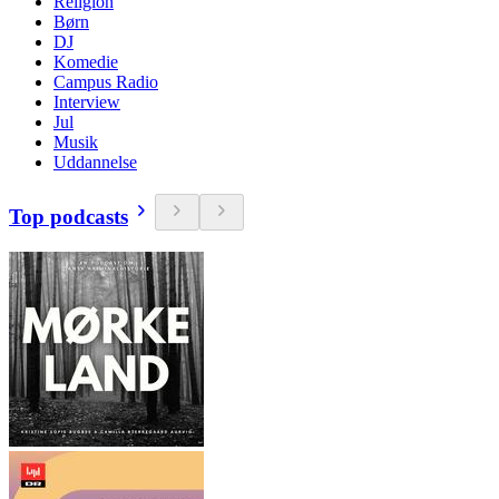
Religion
Børn
DJ
Komedie
Campus Radio
Interview
Jul
Musik
Uddannelse
Top podcasts