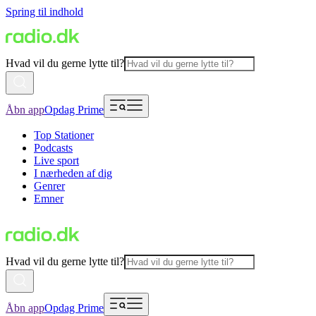
Spring til indhold
Hvad vil du gerne lytte til?
Åbn app
Opdag Prime
Top Stationer
Podcasts
Live sport
I nærheden af dig
Genrer
Emner
Hvad vil du gerne lytte til?
Åbn app
Opdag Prime