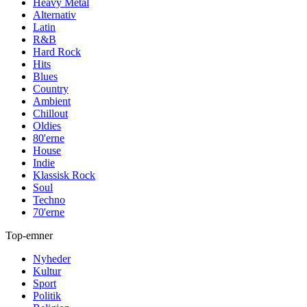
Heavy Metal
Alternativ
Latin
R&B
Hard Rock
Hits
Blues
Country
Ambient
Chillout
Oldies
80'erne
House
Indie
Klassisk Rock
Soul
Techno
70'erne
Top-emner
Nyheder
Kultur
Sport
Politik