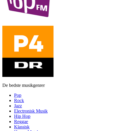
De bedste musikgenrer
Pop
Rock
Jazz
Electronisk Musik
Hip Hop
Reggae
Klassisk