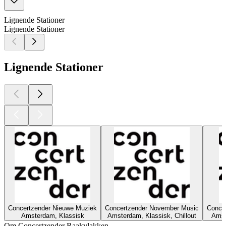
Lignende Stationer
Lignende Stationer
Lignende Stationer
Concertzender Nieuwe Muziek
Concertzender November Music
Concer
Amsterdam, Klassisk
Amsterdam, Klassisk, Chillout
Amst
Om Concertzender Raakvlakken