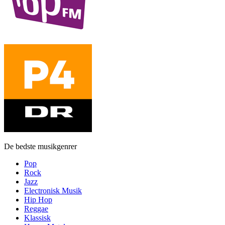
De bedste musikgenrer
Pop
Rock
Jazz
Electronisk Musik
Hip Hop
Reggae
Klassisk