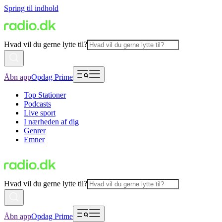
Spring til indhold
Hvad vil du gerne lytte til?
Åbn app
Opdag Prime
Top Stationer
Podcasts
Live sport
I nærheden af dig
Genrer
Emner
Hvad vil du gerne lytte til?
Åbn app
Opdag Prime