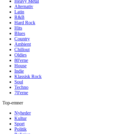
Heavy Metal
Alternativ
Latin
R&B
Hard Rock
Hits
Blues
Country
Ambient
Chillout
Oldies
80'erne
House
Indie
Klassisk Rock
Soul
Techno
70'erne
Top-emner
Nyheder
Kultur
Sport
Politik