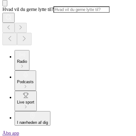
Hvad vil du gerne lytte til?
Radio
Podcasts
Live sport
I nærheden af dig
Åbn app