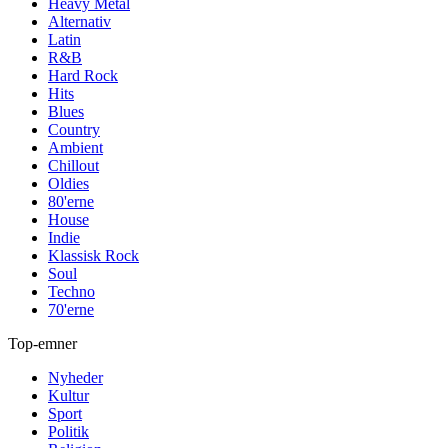
Heavy Metal
Alternativ
Latin
R&B
Hard Rock
Hits
Blues
Country
Ambient
Chillout
Oldies
80'erne
House
Indie
Klassisk Rock
Soul
Techno
70'erne
Top-emner
Nyheder
Kultur
Sport
Politik