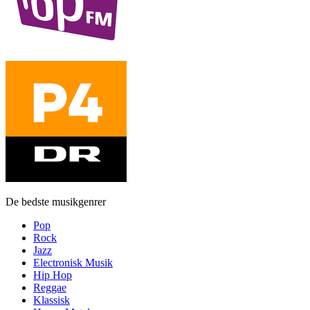
De bedste musikgenrer
Pop
Rock
Jazz
Electronisk Musik
Hip Hop
Reggae
Klassisk