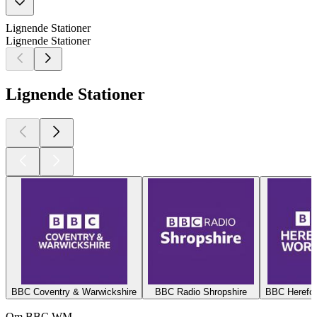
Lignende Stationer
Lignende Stationer
Lignende Stationer
BBC Coventry & Warwickshire
BBC Radio Shropshire
BBC Herefor
Om BBC WM