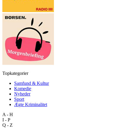
Topkategorier
Samfund & Kultur
Komedie
Nyheder
Sport
Ægte Kriminalitet
A - H
I - P
Q - Z