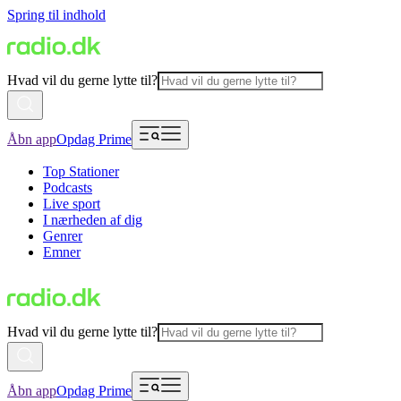
Spring til indhold
Hvad vil du gerne lytte til?
Åbn app
Opdag Prime
Top Stationer
Podcasts
Live sport
I nærheden af dig
Genrer
Emner
Hvad vil du gerne lytte til?
Åbn app
Opdag Prime