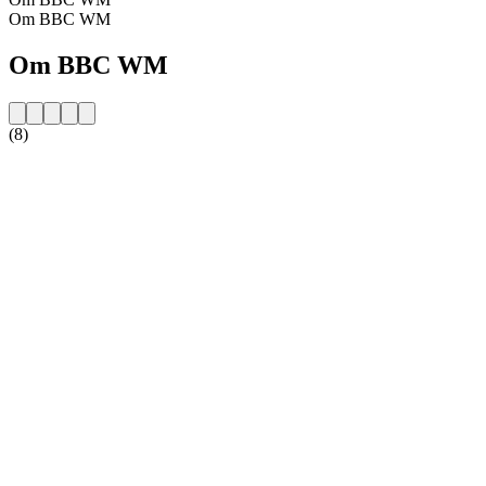
Om BBC WM
Om BBC WM
(8)
Stationens website