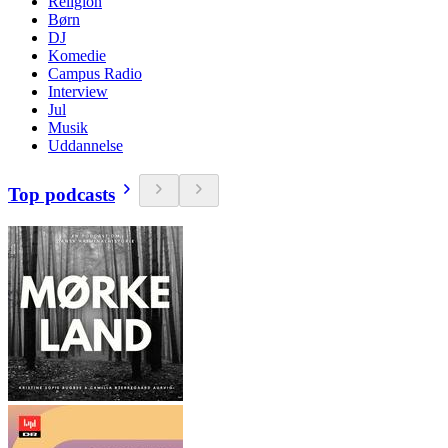
Religion
Børn
DJ
Komedie
Campus Radio
Interview
Jul
Musik
Uddannelse
Top podcasts