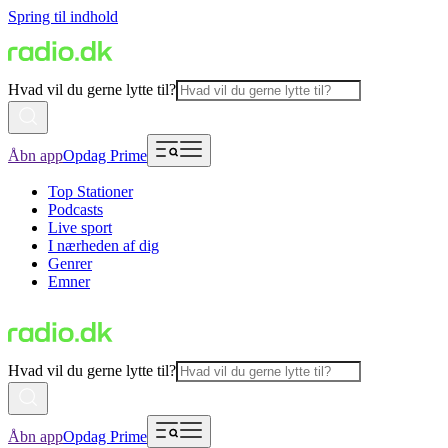
Spring til indhold
Hvad vil du gerne lytte til?
Åbn app
Opdag Prime
Top Stationer
Podcasts
Live sport
I nærheden af dig
Genrer
Emner
Hvad vil du gerne lytte til?
Åbn app
Opdag Prime