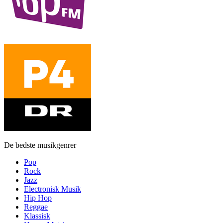
De bedste musikgenrer
Pop
Rock
Jazz
Electronisk Musik
Hip Hop
Reggae
Klassisk