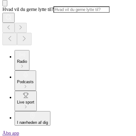
Hvad vil du gerne lytte til?
Radio
Podcasts
Live sport
I nærheden af dig
Åbn app