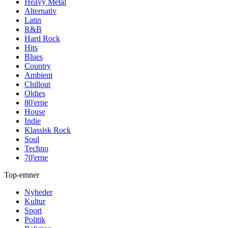
Heavy Metal
Alternativ
Latin
R&B
Hard Rock
Hits
Blues
Country
Ambient
Chillout
Oldies
80'erne
House
Indie
Klassisk Rock
Soul
Techno
70'erne
Top-emner
Nyheder
Kultur
Sport
Politik