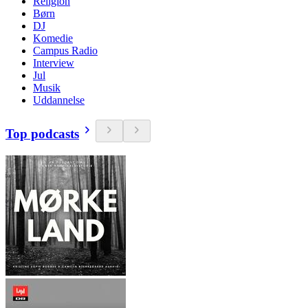
Religion
Børn
DJ
Komedie
Campus Radio
Interview
Jul
Musik
Uddannelse
Top podcasts