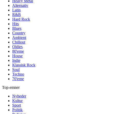
Heavy Metal
Alternativ
Latin
R&B
Hard Rock
Hits
Blues
Country
Ambient
Chillout
Oldies
80'erne
House
Indie
Klassisk Rock
Soul
Techno
70'erne
Top-emner
Nyheder
Kultur
Sport
Politik