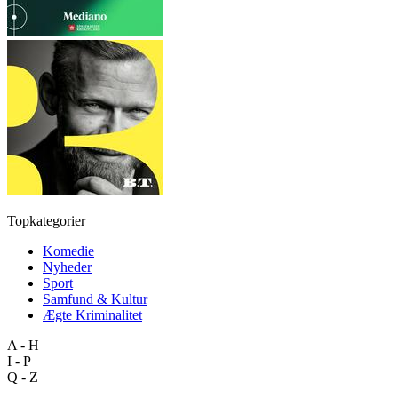
Topkategorier
Komedie
Nyheder
Sport
Samfund & Kultur
Ægte Kriminalitet
A - H
I - P
Q - Z