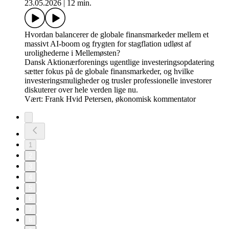
23.05.2026
|
12 min.
Hvordan balancerer de globale finansmarkeder mellem et
massivt AI-boom og frygten for stagflation udløst af
urolighederne i Mellemøsten?
Dansk Aktionærforenings ugentlige investeringsopdatering
sætter fokus på de globale finansmarkeder, og hvilke
investeringsmuligheder og trusler professionelle investorer
diskuterer over hele verden lige nu.
Vært: Frank Hvid Petersen, økonomisk kommentator
1
2
3
4
5
6
7
8