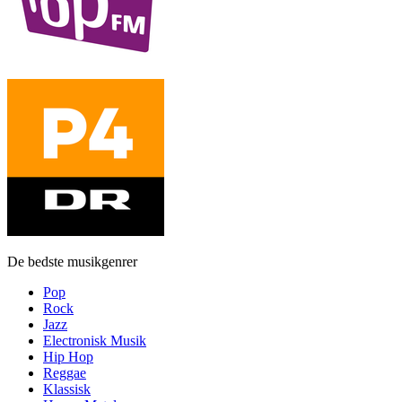
De bedste musikgenrer
Pop
Rock
Jazz
Electronisk Musik
Hip Hop
Reggae
Klassisk