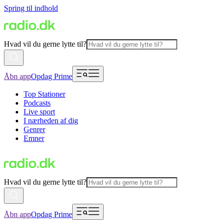
Spring til indhold
Hvad vil du gerne lytte til?
Åbn app
Opdag Prime
Top Stationer
Podcasts
Live sport
I nærheden af dig
Genrer
Emner
Hvad vil du gerne lytte til?
Åbn app
Opdag Prime