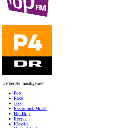
De bedste musikgenrer
Pop
Rock
Jazz
Electronisk Musik
Hip Hop
Reggae
Klassisk