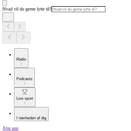
Hvad vil du gerne lytte til?
Radio
Podcasts
Live sport
I nærheden af dig
Åbn app