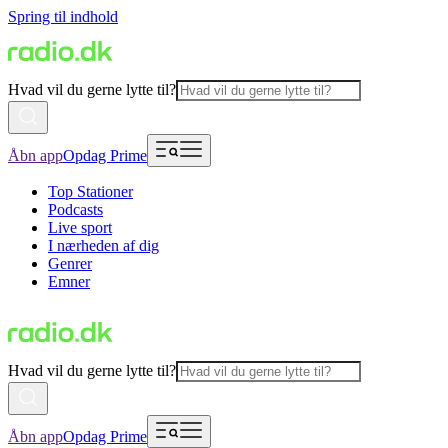
Spring til indhold
Hvad vil du gerne lytte til?
Åbn app
Opdag Prime
Top Stationer
Podcasts
Live sport
I nærheden af dig
Genrer
Emner
Hvad vil du gerne lytte til?
Åbn app
Opdag Prime