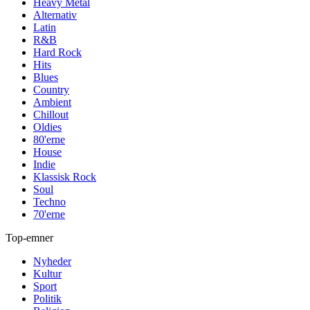
Heavy Metal
Alternativ
Latin
R&B
Hard Rock
Hits
Blues
Country
Ambient
Chillout
Oldies
80'erne
House
Indie
Klassisk Rock
Soul
Techno
70'erne
Top-emner
Nyheder
Kultur
Sport
Politik