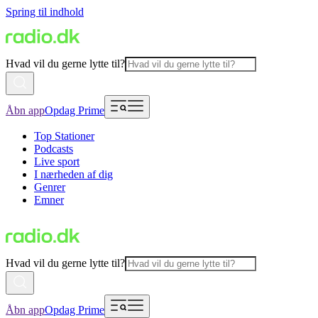
Spring til indhold
Hvad vil du gerne lytte til?
Åbn app
Opdag Prime
Top Stationer
Podcasts
Live sport
I nærheden af dig
Genrer
Emner
Hvad vil du gerne lytte til?
Åbn app
Opdag Prime