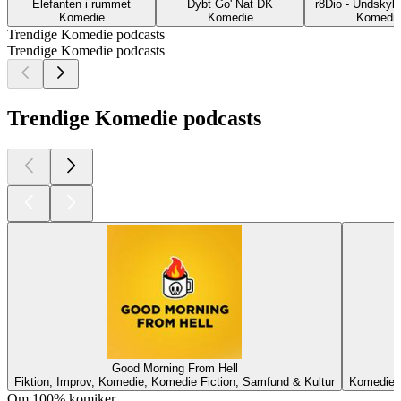
Elefanten i rummet
Dybt Go' Nat DK
r8Dio - Undskyld
Komedie
Komedie
Komedi
Trendige Komedie podcasts
Trendige Komedie podcasts
Trendige Komedie podcasts
Good Morning From Hell
Fiktion, Improv, Komedie, Komedie Fiction, Samfund & Kultur
Komedie, 
Om 100% komiker