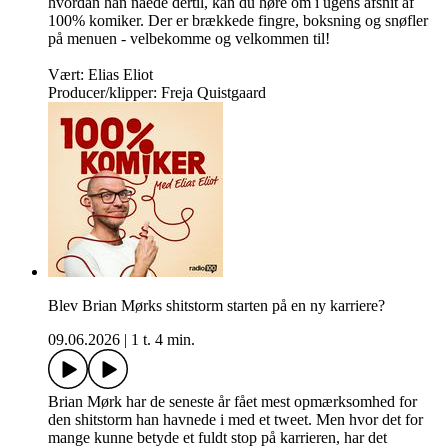
hvordan han nåede dertil, kan du høre om i ugens afsnit af
100% komiker. Der er brækkede fingre, boksning og snøfler
på menuen - velbekomme og velkommen til!
Vært: Elias Eliot
Producer/klipper: Freja Quistgaard
Blev Brian Mørks shitstorm starten på en ny karriere?
09.06.2026
|
1 t. 4 min.
Brian Mørk har de seneste år fået mest opmærksomhed for
den shitstorm han havnede i med et tweet. Men hvor det for
mange kunne betyde et fuldt stop på karrieren, har det