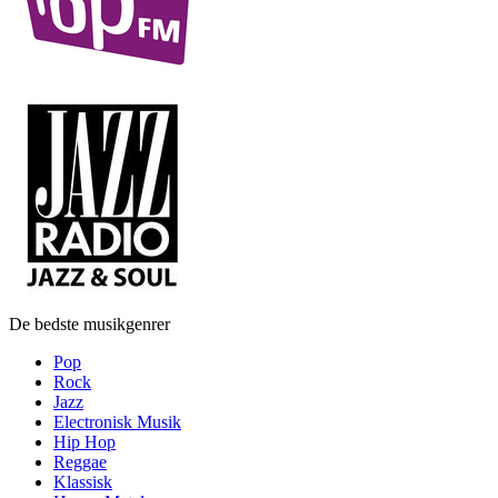
De bedste musikgenrer
Pop
Rock
Jazz
Electronisk Musik
Hip Hop
Reggae
Klassisk