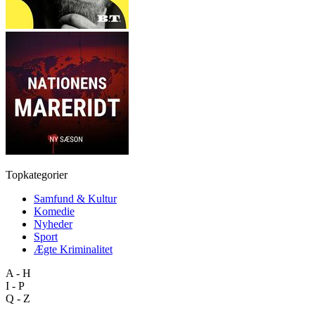
Topkategorier
Samfund & Kultur
Komedie
Nyheder
Sport
Ægte Kriminalitet
A - H
I - P
Q - Z