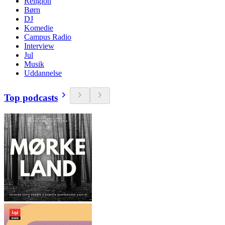
Religion
Børn
DJ
Komedie
Campus Radio
Interview
Jul
Musik
Uddannelse
Top podcasts