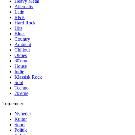
Heavy Metal
Alternativ
Latin
R&B
Hard Rock
Hits
Blues
Country
Ambient
Chillout
Oldies
80'erne
House
Indie
Klassisk Rock
Soul
Techno
70'erne
Top-emner
Nyheder
Kultur
Sport
Politik