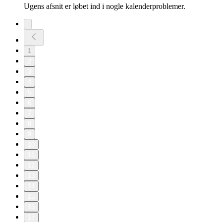
Ugens afsnit er løbet ind i nogle kalenderproblemer.
1
2
3
4
5
6
7
8
9
10
11
12
13
14
15
16
17