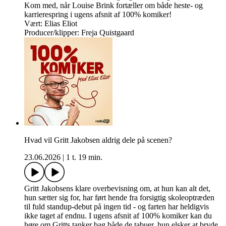
Kom med, når Louise Brink fortæller om både heste- og
karrierespring i ugens afsnit af 100% komiker!
Vært: Elias Eliot
Producer/klipper: Freja Quistgaard
Hvad vil Gritt Jakobsen aldrig dele på scenen?
23.06.2026
|
1 t. 19 min.
Gritt Jakobsens klare overbevisning om, at hun kan alt det,
hun sætter sig for, har ført hende fra forsigtig skoleoptræden
til fuld standup-debut på ingen tid - og farten har heldigvis
ikke taget af endnu. I ugens afsnit af 100% komiker kan du
høre om Gritts tanker bag både de tabuer, hun elsker at bryde