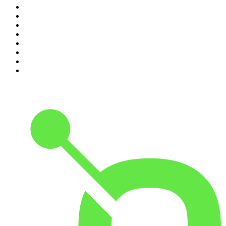
3
.
Vanvittig Verdenshistorie
4
.
Sagen Genåbnet
5
.
Det, vi taler om
6
.
Millionærklubben
7
.
Fantino og Bonde
8
.
True Story
9
.
Nationens Mareridt
10
.
BorgenUdenFilter