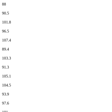
88
NOSTALGIE
90.5
NRJ
101.8
Radio Classique
96.5
Radio Pays d'Aurillac
107.4
RCF
89.4
RFM
103.3
RIRE & CHANSONS
91.3
RMC Info Talk Sport
105.1
RTL
104.5
RTL2
93.9
Skyrock
97.6
Sud Radio