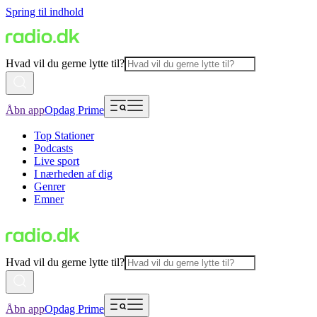
Spring til indhold
Hvad vil du gerne lytte til?
Åbn app
Opdag Prime
Top Stationer
Podcasts
Live sport
I nærheden af dig
Genrer
Emner
Hvad vil du gerne lytte til?
Åbn app
Opdag Prime