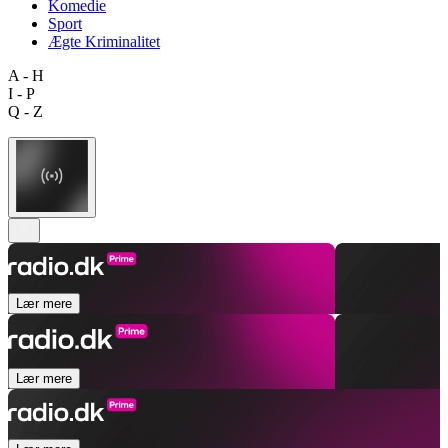
Komedie
Sport
Ægte Kriminalitet
A - H
I - P
Q - Z
Lær mere
Lær mere