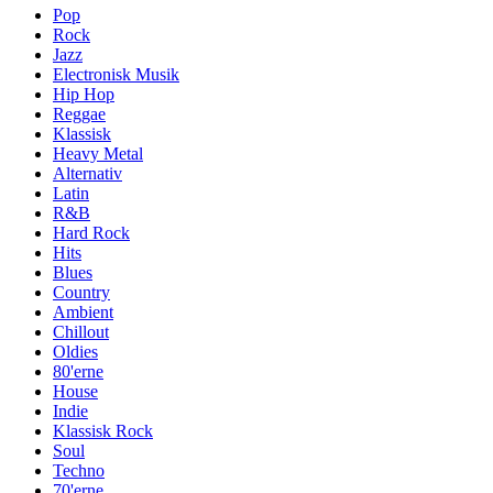
Pop
Rock
Jazz
Electronisk Musik
Hip Hop
Reggae
Klassisk
Heavy Metal
Alternativ
Latin
R&B
Hard Rock
Hits
Blues
Country
Ambient
Chillout
Oldies
80'erne
House
Indie
Klassisk Rock
Soul
Techno
70'erne