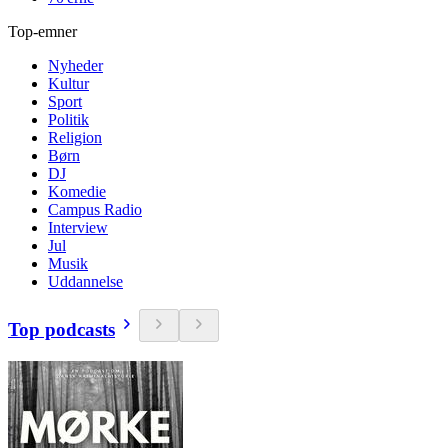
Top-emner
Nyheder
Kultur
Sport
Politik
Religion
Børn
DJ
Komedie
Campus Radio
Interview
Jul
Musik
Uddannelse
Top podcasts