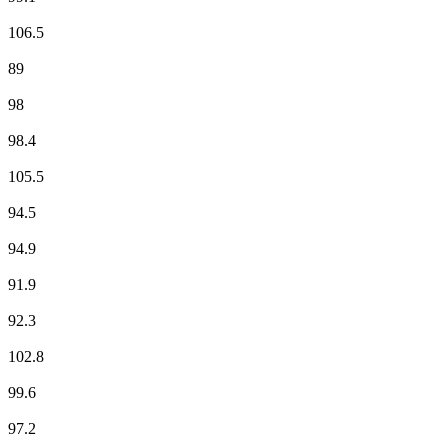
Europe 1
106.5
EUROPE 2
89
France Culture
98
France Culture
98.4
France Info
105.5
France Inter
94.5
France Inter
94.9
France Musique
91.9
France Musique
92.3
Fun Radio
102.8
Jazz Radio
99.6
Jordanne FM Aurillac
97.2
M Radio