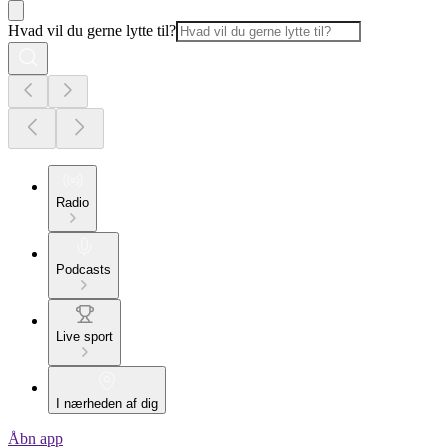
Hvad vil du gerne lytte til?
Radio
Podcasts
Live sport
I nærheden af dig
Åbn app