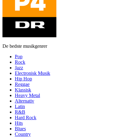
De bedste musikgenrer
Pop
Rock
Jazz
Electronisk Musik
Hip Hop
Reggae
Klassisk
Heavy Metal
Alternativ
Latin
R&B
Hard Rock
Hits
Blues
Country