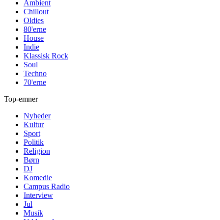
Ambient
Chillout
Oldies
80'erne
House
Indie
Klassisk Rock
Soul
Techno
70'erne
Top-emner
Nyheder
Kultur
Sport
Politik
Religion
Børn
DJ
Komedie
Campus Radio
Interview
Jul
Musik