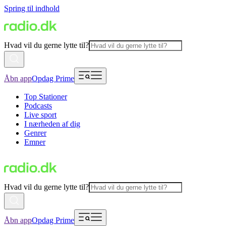
Spring til indhold
Hvad vil du gerne lytte til?
Åbn app
Opdag Prime
Top Stationer
Podcasts
Live sport
I nærheden af dig
Genrer
Emner
Hvad vil du gerne lytte til?
Åbn app
Opdag Prime