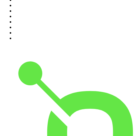
4
.
Sagen Genåbnet
5
.
Nationens Mareridt
6
.
Under Radaren
7
.
True Story
8
.
Danske Drabssager
9
.
Børsen Morgenbriefing
10
.
Vanvittig Verdenshistorie