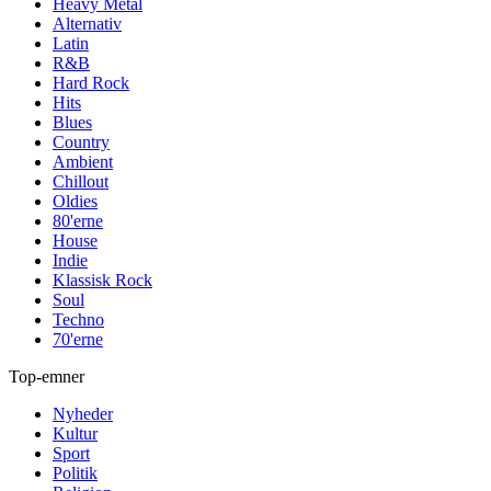
Heavy Metal
Alternativ
Latin
R&B
Hard Rock
Hits
Blues
Country
Ambient
Chillout
Oldies
80'erne
House
Indie
Klassisk Rock
Soul
Techno
70'erne
Top-emner
Nyheder
Kultur
Sport
Politik