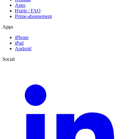
Apps
Hjælp / FAQ
Prime-abonnement
Apps
iPhone
iPad
Android
Social