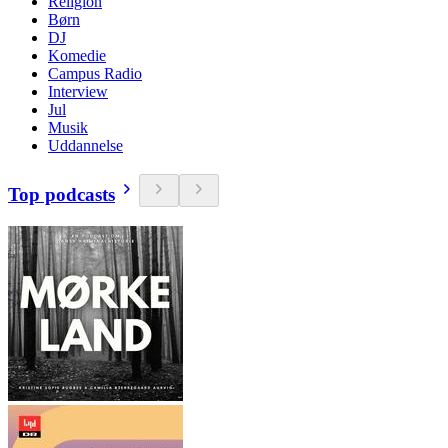
Religion
Børn
DJ
Komedie
Campus Radio
Interview
Jul
Musik
Uddannelse
Top podcasts