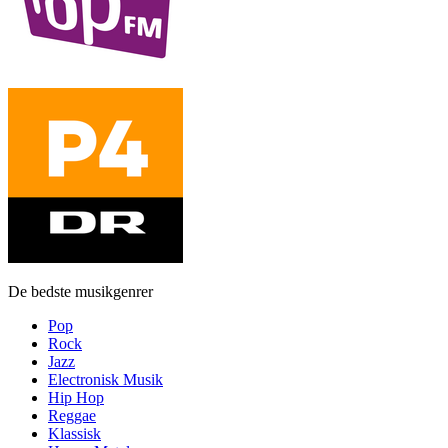
De bedste musikgenrer
Pop
Rock
Jazz
Electronisk Musik
Hip Hop
Reggae
Klassisk