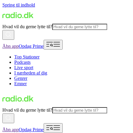
Spring til indhold
Hvad vil du gerne lytte til?
Åbn app
Opdag Prime
Top Stationer
Podcasts
Live sport
I nærheden af dig
Genrer
Emner
Hvad vil du gerne lytte til?
Åbn app
Opdag Prime