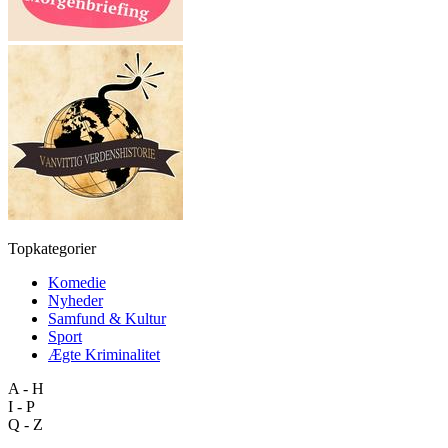
Topkategorier
Komedie
Nyheder
Samfund & Kultur
Sport
Ægte Kriminalitet
A - H
I - P
Q - Z