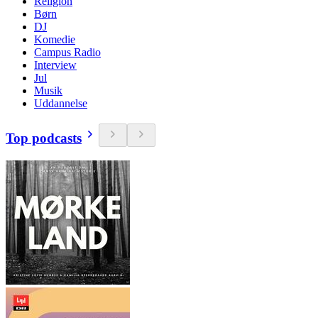
Religion
Børn
DJ
Komedie
Campus Radio
Interview
Jul
Musik
Uddannelse
Top podcasts