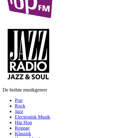
De bedste musikgenrer
Pop
Rock
Jazz
Electronisk Musik
Hip Hop
Reggae
Klassisk