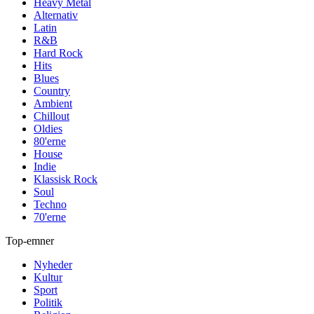
Heavy Metal
Alternativ
Latin
R&B
Hard Rock
Hits
Blues
Country
Ambient
Chillout
Oldies
80'erne
House
Indie
Klassisk Rock
Soul
Techno
70'erne
Top-emner
Nyheder
Kultur
Sport
Politik