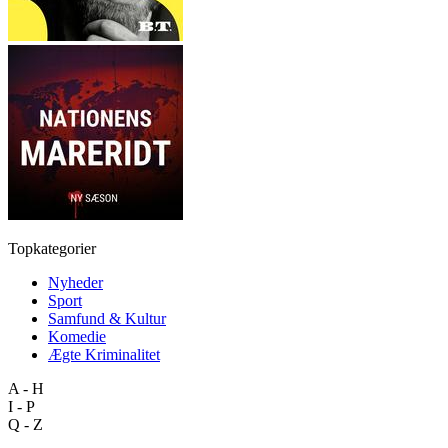
Topkategorier
Nyheder
Sport
Samfund & Kultur
Komedie
Ægte Kriminalitet
A - H
I - P
Q - Z