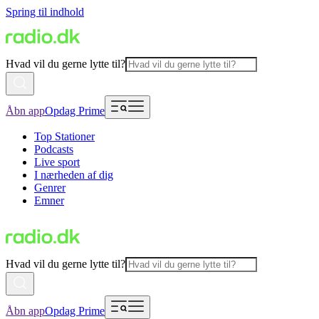
Spring til indhold
Hvad vil du gerne lytte til?
Åbn app
Opdag Prime
Top Stationer
Podcasts
Live sport
I nærheden af dig
Genrer
Emner
Hvad vil du gerne lytte til?
Åbn app
Opdag Prime