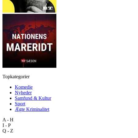
Topkategorier
Komedie
Nyheder
Samfund & Kultur
Sport
Ægte Kriminalitet
A - H
I - P
Q - Z