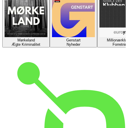
Mørkeland
Genstart
Millionærklu
Ægte Kriminalitet
Nyheder
Forretnin