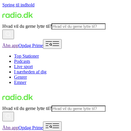
Spring til indhold
Hvad vil du gerne lytte til?
Åbn app
Opdag Prime
Top Stationer
Podcasts
Live sport
I nærheden af dig
Genrer
Emner
Hvad vil du gerne lytte til?
Åbn app
Opdag Prime