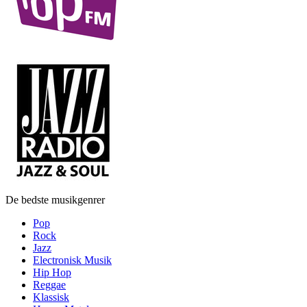
De bedste musikgenrer
Pop
Rock
Jazz
Electronisk Musik
Hip Hop
Reggae
Klassisk