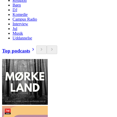
Religion
Børn
DJ
Komedie
Campus Radio
Interview
Jul
Musik
Uddannelse
Top podcasts