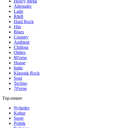
Heavy Metal
Alternativ
Latin
R&B
Hard Rock
Hits
Blues
Country
Ambient
Chillout
Oldies
80'erne
House
Indie
Klassisk Rock
Soul
Techno
70'erne
Top-emner
Nyheder
Kultur
Sport
Politik