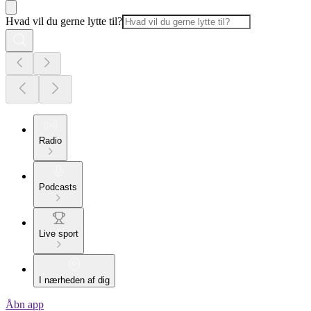
Hvad vil du gerne lytte til?
Radio
Podcasts
Live sport
I nærheden af dig
Åbn app