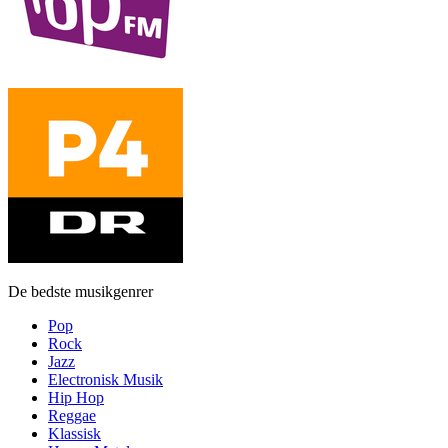
De bedste musikgenrer
Pop
Rock
Jazz
Electronisk Musik
Hip Hop
Reggae
Klassisk