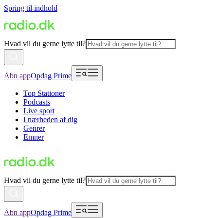
Spring til indhold
Hvad vil du gerne lytte til?
Åbn app
Opdag Prime
Top Stationer
Podcasts
Live sport
I nærheden af dig
Genrer
Emner
Hvad vil du gerne lytte til?
Åbn app
Opdag Prime