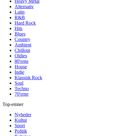
Heavy Metal
Alternativ
Latin
R&B
Hard Rock
Hits
Blues
Country
Ambient
Chillout
Oldies
80'erne
House
Indie
Klassisk Rock
Soul
Techno
70'erne
Top-emner
Nyheder
Kultur
Sport
Politik