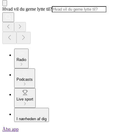
Hvad vil du gerne lytte til?
Radio
Podcasts
Live sport
I nærheden af dig
Åbn app