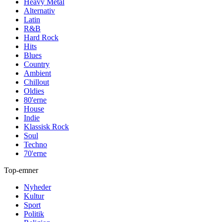
Heavy Metal
Alternativ
Latin
R&B
Hard Rock
Hits
Blues
Country
Ambient
Chillout
Oldies
80'erne
House
Indie
Klassisk Rock
Soul
Techno
70'erne
Top-emner
Nyheder
Kultur
Sport
Politik