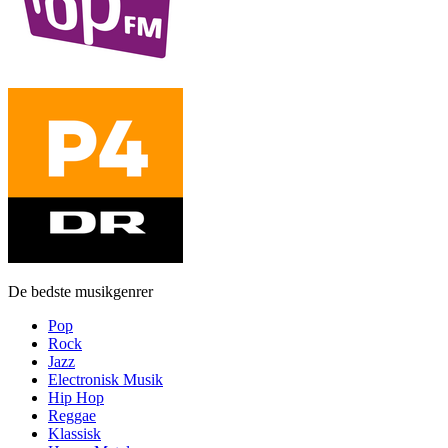
De bedste musikgenrer
Pop
Rock
Jazz
Electronisk Musik
Hip Hop
Reggae
Klassisk