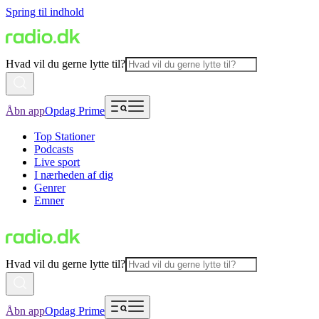
Spring til indhold
Hvad vil du gerne lytte til?
Åbn app
Opdag Prime
Top Stationer
Podcasts
Live sport
I nærheden af dig
Genrer
Emner
Hvad vil du gerne lytte til?
Åbn app
Opdag Prime