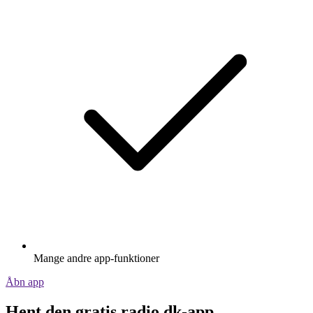
Mange andre app-funktioner
Åbn app
Hent den gratis radio.dk-app