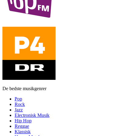
De bedste musikgenrer
Pop
Rock
Jazz
Electronisk Musik
Hip Hop
Reggae
Klassisk