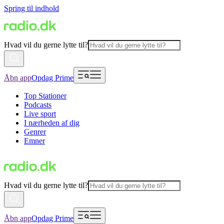
Spring til indhold
Hvad vil du gerne lytte til?
Åbn app
Opdag Prime
Top Stationer
Podcasts
Live sport
I nærheden af dig
Genrer
Emner
Hvad vil du gerne lytte til?
Åbn app
Opdag Prime