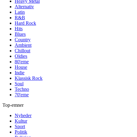
Heavy Metal
Alternativ
Latin
R&B
Hard Rock
Hits
Blues
Country
Ambient
Chillout
Oldies
80'erne
House
Indie
Klassisk Rock
Soul
Techno
70'erne
Top-emner
Nyheder
Kultur
Sport
Politik