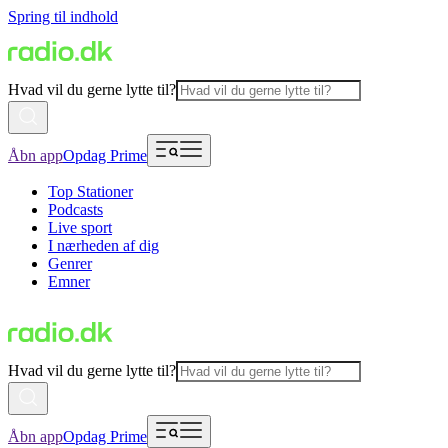
Spring til indhold
Hvad vil du gerne lytte til?
Åbn app
Opdag Prime
Top Stationer
Podcasts
Live sport
I nærheden af dig
Genrer
Emner
Hvad vil du gerne lytte til?
Åbn app
Opdag Prime