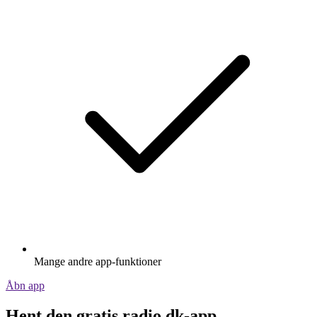
Mange andre app-funktioner
Åbn app
Hent den gratis radio.dk-app