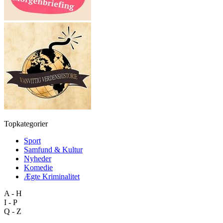
Topkategorier
Sport
Samfund & Kultur
Nyheder
Komedie
Ægte Kriminalitet
A - H
I - P
Q - Z