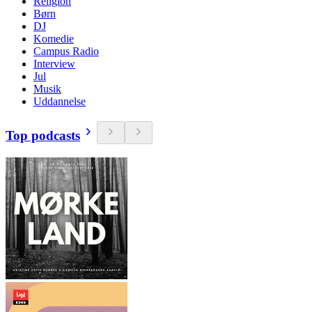
Religion
Børn
DJ
Komedie
Campus Radio
Interview
Jul
Musik
Uddannelse
Top podcasts