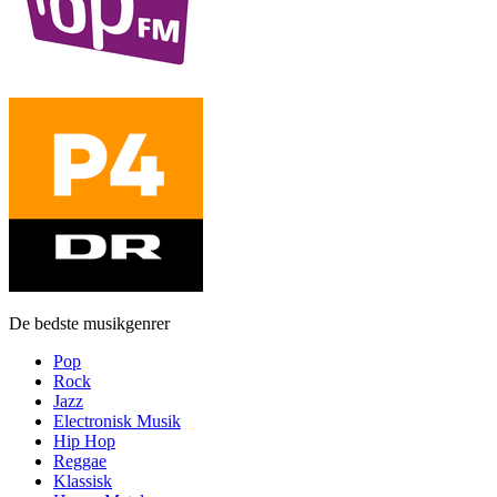
De bedste musikgenrer
Pop
Rock
Jazz
Electronisk Musik
Hip Hop
Reggae
Klassisk