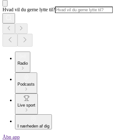
Hvad vil du gerne lytte til?
Radio
Podcasts
Live sport
I nærheden af dig
Åbn app