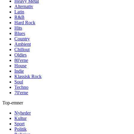
Heavy Metal
Alternativ
Latin
R&B
Hard Rock
Hits
Blues
Country
Ambient
Chillout
Oldies
80'erne
House
Indie
Klassisk Rock
Soul
Techno
70'erne
Top-emner
Nyheder
Kultur
Sport
Politik