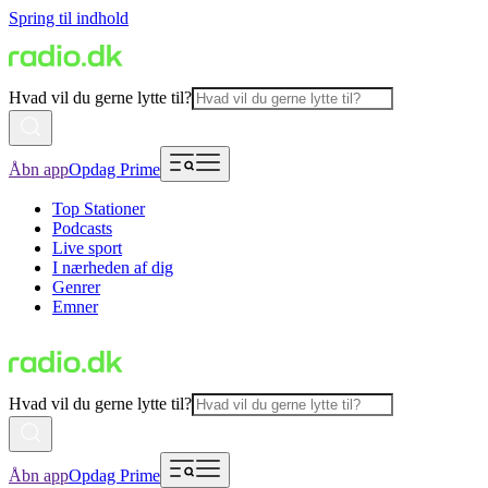
Spring til indhold
Hvad vil du gerne lytte til?
Åbn app
Opdag Prime
Top Stationer
Podcasts
Live sport
I nærheden af dig
Genrer
Emner
Hvad vil du gerne lytte til?
Åbn app
Opdag Prime