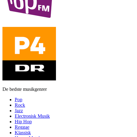
De bedste musikgenrer
Pop
Rock
Jazz
Electronisk Musik
Hip Hop
Reggae
Klassisk