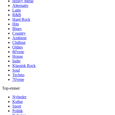
Heavy Metal
Alternativ
Latin
R&B
Hard Rock
Hits
Blues
Country
Ambient
Chillout
Oldies
80'erne
House
Indie
Klassisk Rock
Soul
Techno
70'erne
Top-emner
Nyheder
Kultur
Sport
Politik