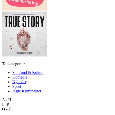
Topkategorier
Samfund & Kultur
Komedie
Nyheder
Sport
Ægte Kriminalitet
A - H
I - P
Q - Z