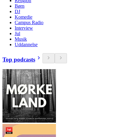
Religion
Børn
DJ
Komedie
Campus Radio
Interview
Jul
Musik
Uddannelse
Top podcasts