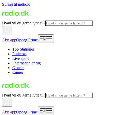
Spring til indhold
Hvad vil du gerne lytte til?
Åbn app
Opdag Prime
Top Stationer
Podcasts
Live sport
I nærheden af dig
Genrer
Emner
Hvad vil du gerne lytte til?
Åbn app
Opdag Prime