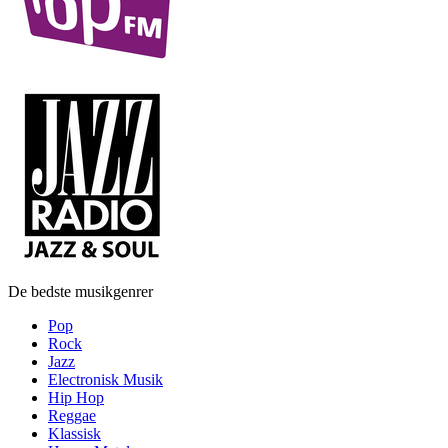
De bedste musikgenrer
Pop
Rock
Jazz
Electronisk Musik
Hip Hop
Reggae
Klassisk