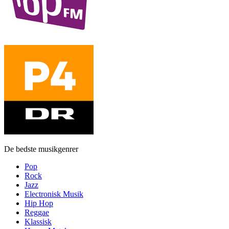
De bedste musikgenrer
Pop
Rock
Jazz
Electronisk Musik
Hip Hop
Reggae
Klassisk