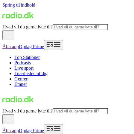
Spring til indhold
Hvad vil du gerne lytte til?
Åbn app
Opdag Prime
Top Stationer
Podcasts
Live sport
I nærheden af dig
Genrer
Emner
Hvad vil du gerne lytte til?
Åbn app
Opdag Prime