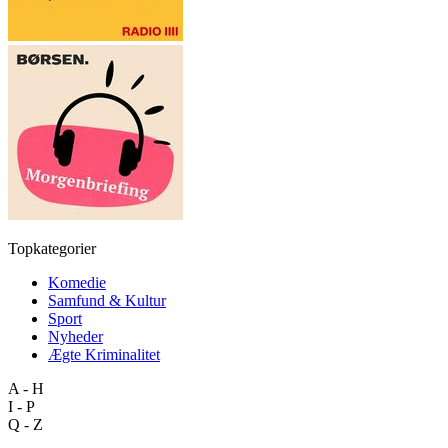
Topkategorier
Komedie
Samfund & Kultur
Sport
Nyheder
Ægte Kriminalitet
A - H
I - P
Q - Z