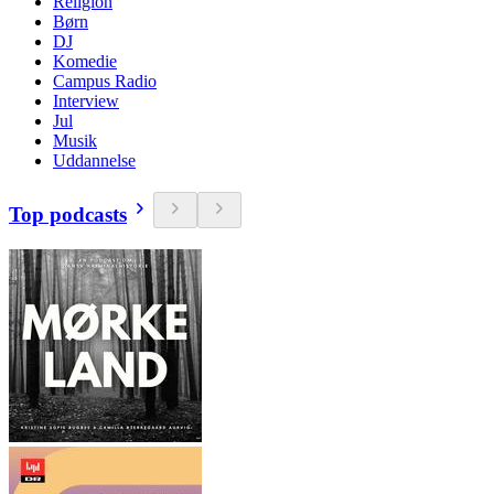
Religion
Børn
DJ
Komedie
Campus Radio
Interview
Jul
Musik
Uddannelse
Top podcasts