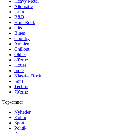
Heavy Metal
Alternativ
Latin
R&B
Hard Rock
Hits
Blues
Country
Ambient
Chillout
Oldies
80'erne
House
Indie
Klassisk Rock
Soul
Techno
70'erne
Top-emner
Nyheder
Kultur
Sport
Politik