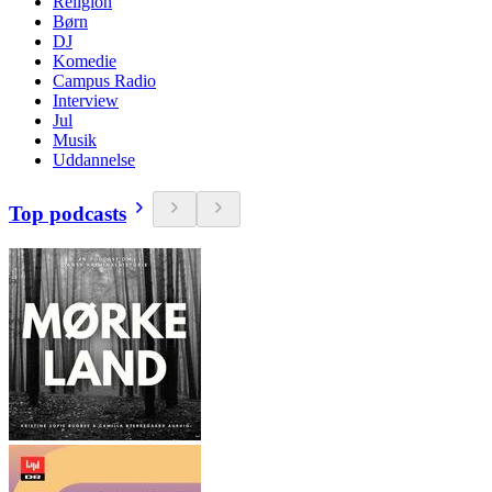
Religion
Børn
DJ
Komedie
Campus Radio
Interview
Jul
Musik
Uddannelse
Top podcasts