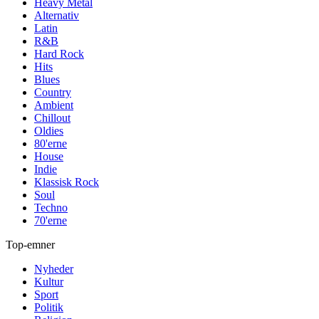
Heavy Metal
Alternativ
Latin
R&B
Hard Rock
Hits
Blues
Country
Ambient
Chillout
Oldies
80'erne
House
Indie
Klassisk Rock
Soul
Techno
70'erne
Top-emner
Nyheder
Kultur
Sport
Politik