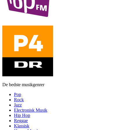
De bedste musikgenrer
Pop
Rock
Jazz
Electronisk Musik
Hip Hop
Reggae
Klassisk