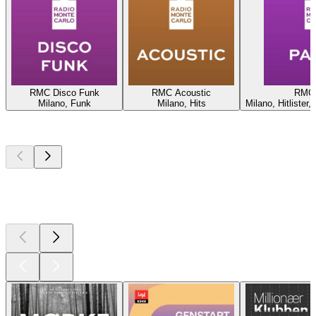
RMC Disco Funk
RMC Acoustic
RMC 
Milano, Funk
Milano, Hits
Milano, Hitlister
Top
podcasts
Top
podcasts
Top
podcasts