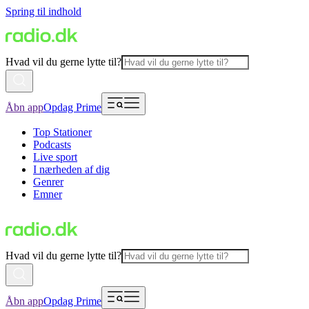
Spring til indhold
Hvad vil du gerne lytte til?
Åbn app
Opdag Prime
Top Stationer
Podcasts
Live sport
I nærheden af dig
Genrer
Emner
Hvad vil du gerne lytte til?
Åbn app
Opdag Prime