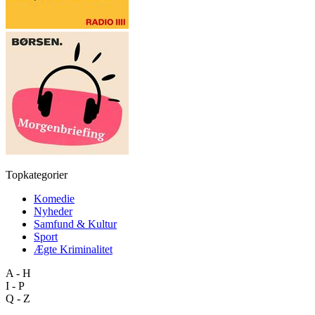
Topkategorier
Komedie
Nyheder
Samfund & Kultur
Sport
Ægte Kriminalitet
A - H
I - P
Q - Z