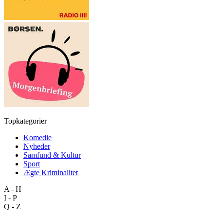
Topkategorier
Komedie
Nyheder
Samfund & Kultur
Sport
Ægte Kriminalitet
A - H
I - P
Q - Z