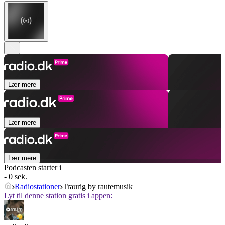
Lær mere
Lær mere
Lær mere
Podcasten starter i
- 0 sek.
Radiostationer
Traurig by rautemusik
Lyt til denne station gratis i appen: