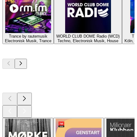
Trance by rautemusik
WORLD CLUB DOME Radio (WCD)
TE
Electronisk Musik, Trance
Techno, Electronisk Musik, House
Köln, 
Top
podcasts
Top
podcasts
Top
podcasts