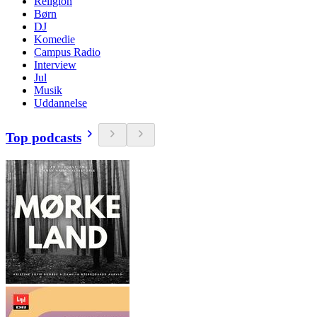
Religion
Børn
DJ
Komedie
Campus Radio
Interview
Jul
Musik
Uddannelse
Top podcasts