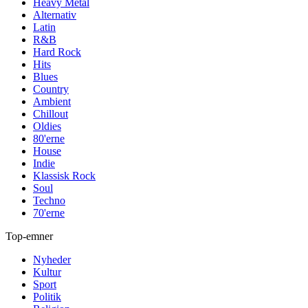
Heavy Metal
Alternativ
Latin
R&B
Hard Rock
Hits
Blues
Country
Ambient
Chillout
Oldies
80'erne
House
Indie
Klassisk Rock
Soul
Techno
70'erne
Top-emner
Nyheder
Kultur
Sport
Politik