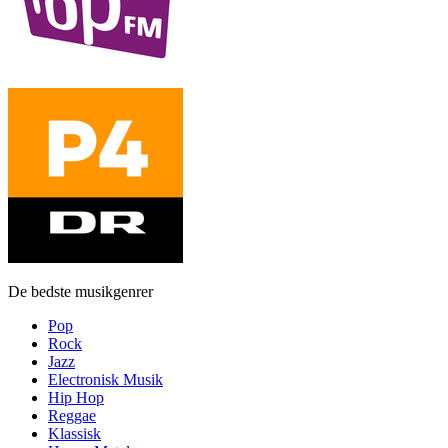
De bedste musikgenrer
Pop
Rock
Jazz
Electronisk Musik
Hip Hop
Reggae
Klassisk