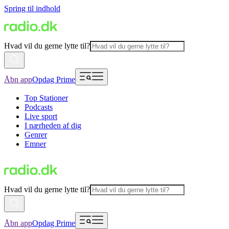
Spring til indhold
Hvad vil du gerne lytte til?
Åbn app
Opdag Prime
Top Stationer
Podcasts
Live sport
I nærheden af dig
Genrer
Emner
Hvad vil du gerne lytte til?
Åbn app
Opdag Prime