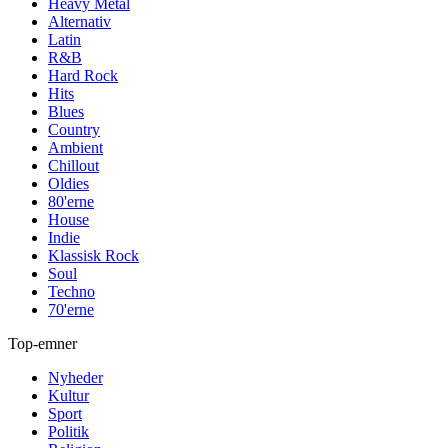
Heavy Metal
Alternativ
Latin
R&B
Hard Rock
Hits
Blues
Country
Ambient
Chillout
Oldies
80'erne
House
Indie
Klassisk Rock
Soul
Techno
70'erne
Top-emner
Nyheder
Kultur
Sport
Politik