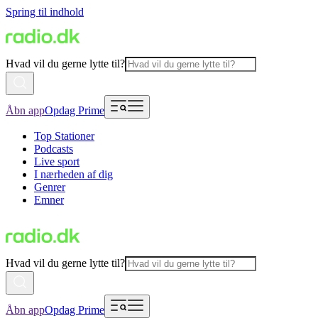
Spring til indhold
Hvad vil du gerne lytte til?
Åbn app
Opdag Prime
Top Stationer
Podcasts
Live sport
I nærheden af dig
Genrer
Emner
Hvad vil du gerne lytte til?
Åbn app
Opdag Prime