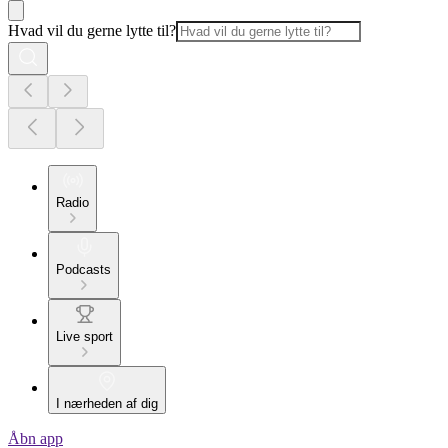
Hvad vil du gerne lytte til?
Radio
Podcasts
Live sport
I nærheden af dig
Åbn app