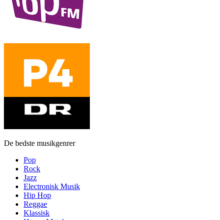
De bedste musikgenrer
Pop
Rock
Jazz
Electronisk Musik
Hip Hop
Reggae
Klassisk