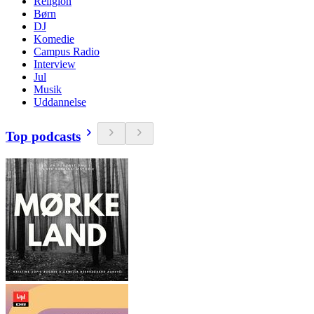
Religion
Børn
DJ
Komedie
Campus Radio
Interview
Jul
Musik
Uddannelse
Top podcasts