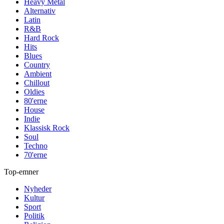
Heavy Metal
Alternativ
Latin
R&B
Hard Rock
Hits
Blues
Country
Ambient
Chillout
Oldies
80'erne
House
Indie
Klassisk Rock
Soul
Techno
70'erne
Top-emner
Nyheder
Kultur
Sport
Politik