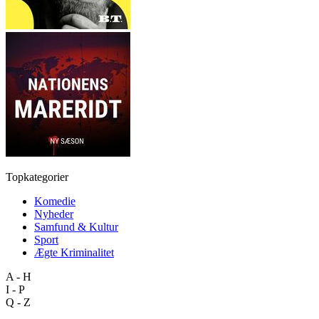
Topkategorier
Komedie
Nyheder
Samfund & Kultur
Sport
Ægte Kriminalitet
A - H
I - P
Q - Z