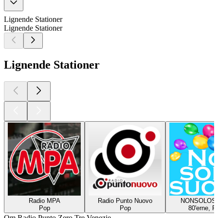
Lignende Stationer
Lignende Stationer
Lignende Stationer
Radio MPA
Radio Punto Nuovo
NONSOLOS
Pop
Pop
80'erne, P
Om Radio Punto Zero Tre Venezie