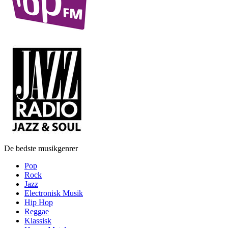
De bedste musikgenrer
Pop
Rock
Jazz
Electronisk Musik
Hip Hop
Reggae
Klassisk