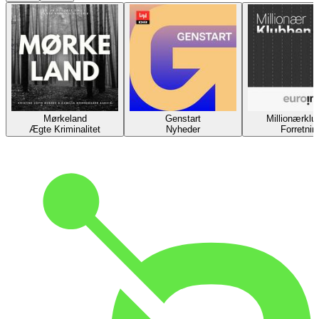
Mørkeland
Genstart
Millionærklu
Ægte Kriminalitet
Nyheder
Forretnin