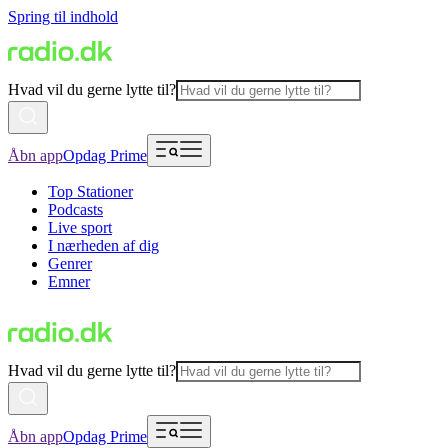
Spring til indhold
Hvad vil du gerne lytte til?
Åbn app
Opdag Prime
Top Stationer
Podcasts
Live sport
I nærheden af dig
Genrer
Emner
Hvad vil du gerne lytte til?
Åbn app
Opdag Prime