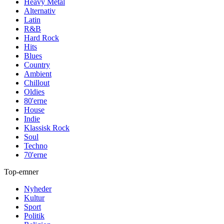
Heavy Metal
Alternativ
Latin
R&B
Hard Rock
Hits
Blues
Country
Ambient
Chillout
Oldies
80'erne
House
Indie
Klassisk Rock
Soul
Techno
70'erne
Top-emner
Nyheder
Kultur
Sport
Politik