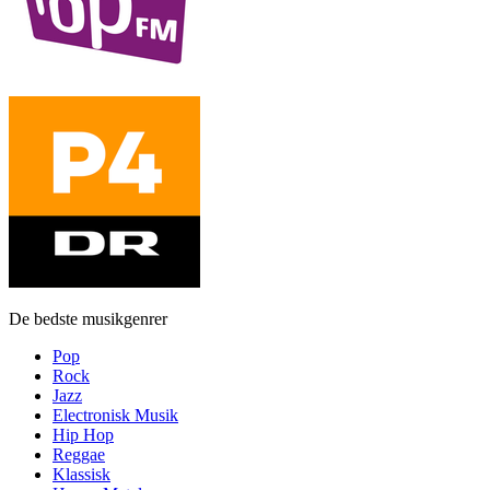
De bedste musikgenrer
Pop
Rock
Jazz
Electronisk Musik
Hip Hop
Reggae
Klassisk