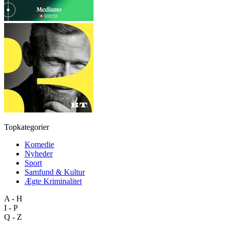
Topkategorier
Komedie
Nyheder
Sport
Samfund & Kultur
Ægte Kriminalitet
A - H
I - P
Q - Z