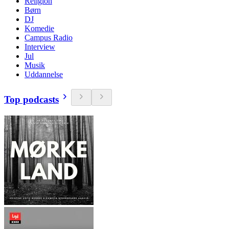
Religion
Børn
DJ
Komedie
Campus Radio
Interview
Jul
Musik
Uddannelse
Top podcasts