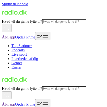
Spring til indhold
Hvad vil du gerne lytte til?
Åbn app
Opdag Prime
Top Stationer
Podcasts
Live sport
I nærheden af dig
Genrer
Emner
Hvad vil du gerne lytte til?
Åbn app
Opdag Prime