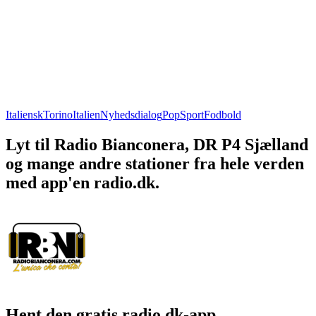
Italiensk
Torino
Italien
Nyhedsdialog
Pop
Sport
Fodbold
Lyt til Radio Bianconera, DR P4 Sjælland
og mange andre stationer fra hele verden
med app'en radio.dk.
Hent den gratis radio.dk-app