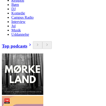
Religion
Børn
DJ
Komedie
Campus Radio
Interview
Jul
Musik
Uddannelse
Top podcasts