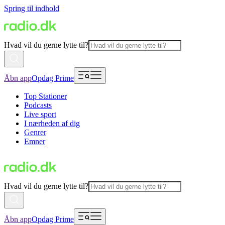
Spring til indhold
Hvad vil du gerne lytte til?
Åbn app
Opdag Prime
Top Stationer
Podcasts
Live sport
I nærheden af dig
Genrer
Emner
Hvad vil du gerne lytte til?
Åbn app
Opdag Prime