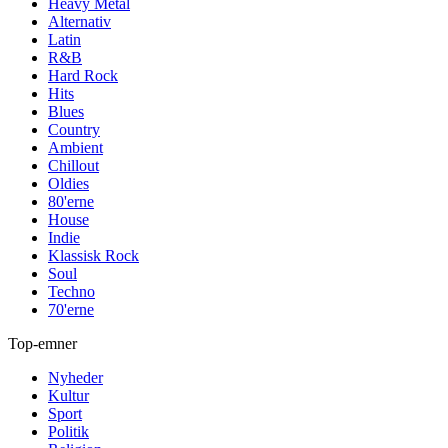
Heavy Metal
Alternativ
Latin
R&B
Hard Rock
Hits
Blues
Country
Ambient
Chillout
Oldies
80'erne
House
Indie
Klassisk Rock
Soul
Techno
70'erne
Top-emner
Nyheder
Kultur
Sport
Politik