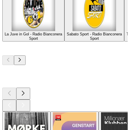
La Juve in Gol - Radio Bianconera
Sabato Sport - Radio Bianconera
T
Sport
Sport
Top
podcasts
Top
podcasts
Top
podcasts