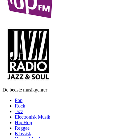
De bedste musikgenrer
Pop
Rock
Jazz
Electronisk Musik
Hip Hop
Reggae
Klassisk