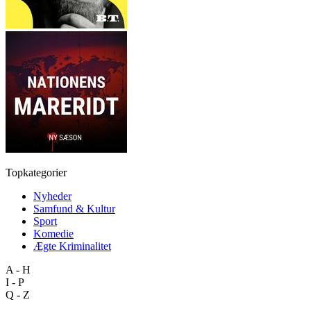
Topkategorier
Nyheder
Samfund & Kultur
Sport
Komedie
Ægte Kriminalitet
A - H
I - P
Q - Z