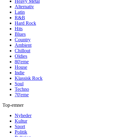
Heavy Metal
Alternativ
Latin
R&B
Hard Rock
Hits
Blues
Country
Ambient
Chillout
Oldies
80'erne
House
Indie
Klassisk Rock
Soul
Techno
70'erne
Top-emner
Nyheder
Kultur
Sport
Politik