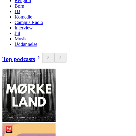
Religion
Børn
DJ
Komedie
Campus Radio
Interview
Jul
Musik
Uddannelse
Top podcasts