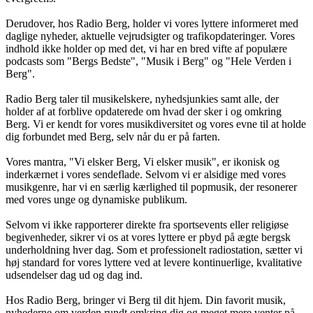
Derudover, hos Radio Berg, holder vi vores lyttere informeret med
daglige nyheder, aktuelle vejrudsigter og trafikopdateringer. Vores
indhold ikke holder op med det, vi har en bred vifte af populære
podcasts som "Bergs Bedste", "Musik i Berg" og "Hele Verden i
Berg".
Radio Berg taler til musikelskere, nyhedsjunkies samt alle, der
holder af at forblive opdaterede om hvad der sker i og omkring
Berg. Vi er kendt for vores musikdiversitet og vores evne til at holde
dig forbundet med Berg, selv når du er på farten.
Vores mantra, "Vi elsker Berg, Vi elsker musik", er ikonisk og
inderkærnet i vores sendeflade. Selvom vi er alsidige med vores
musikgenre, har vi en særlig kærlighed til popmusik, der resonerer
med vores unge og dynamiske publikum.
Selvom vi ikke rapporterer direkte fra sportsevents eller religiøse
begivenheder, sikrer vi os at vores lyttere er pbyd på ægte bergsk
underholdning hver dag. Som et professionelt radiostation, sætter vi
høj standard for vores lyttere ved at levere kontinuerlige, kvalitative
udsendelser dag ud og dag ind.
Hos Radio Berg, bringer vi Berg til dit hjem. Din favorit musik,
nyhederne om verden rundt omkring dig og meget mere venter på