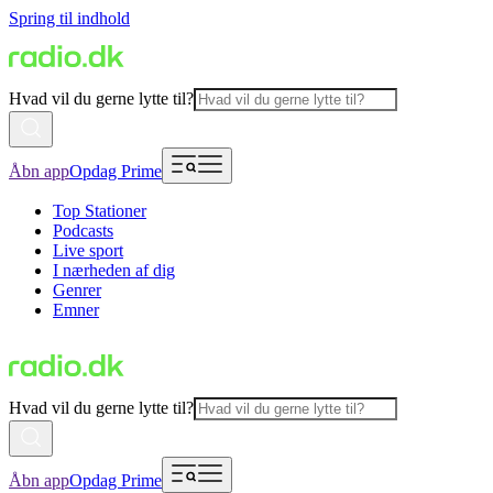
Spring til indhold
Hvad vil du gerne lytte til?
Åbn app
Opdag Prime
Top Stationer
Podcasts
Live sport
I nærheden af dig
Genrer
Emner
Hvad vil du gerne lytte til?
Åbn app
Opdag Prime