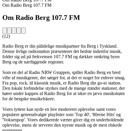
Om Radio Berg 107.7 FM
Om Radio Berg 107.7 FM
(12)
Radio Berg er din pålidelige musikpartner fra Berg i Tyskland.
Denne livlige radiostation præsenterer det bedste indenfor musik,
folder sig ud på frekvensen 107.7 FM og dækker omkring byen
Berg og de nærliggende regioner.
Som en del af Radio NRW Gruppen, spiller Radio Berg en bred
vifte af musikgenre, der sørger for, at der er noget for enhver smag.
Fra pop, rock, til klassisk musik, er Radio Berg din go-to station.
Den lokale forbindelse styrkes med de mange mindre stationer, der
hører under kappen af Radio Berg for at sikre en jævn musikstrøm
for de bergske musikelskere.
Vores lyttere kan nyde en live modereret oplevelse samt vores
populære genreudvalgte playlister som 'Top 40', '80erne Hits' og
'Voksenpop'. Vores dedikerede værter giver dig en underholdende
oplevelse, mens de serverer den nyeste musik og de mest elskede
evergreens.