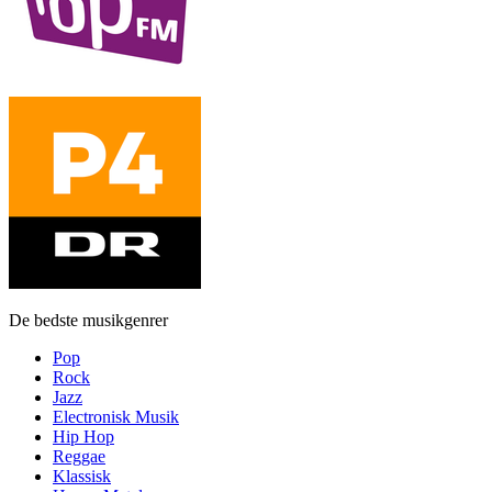
De bedste musikgenrer
Pop
Rock
Jazz
Electronisk Musik
Hip Hop
Reggae
Klassisk