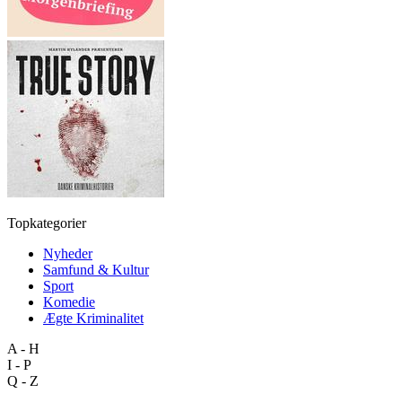
Topkategorier
Nyheder
Samfund & Kultur
Sport
Komedie
Ægte Kriminalitet
A - H
I - P
Q - Z