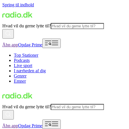
Spring til indhold
Hvad vil du gerne lytte til?
Åbn app
Opdag Prime
Top Stationer
Podcasts
Live sport
I nærheden af dig
Genrer
Emner
Hvad vil du gerne lytte til?
Åbn app
Opdag Prime