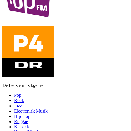
De bedste musikgenrer
Pop
Rock
Jazz
Electronisk Musik
Hip Hop
Reggae
Klassisk