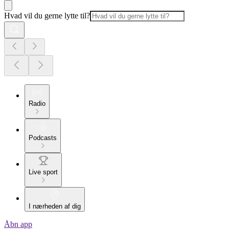
Hvad vil du gerne lytte til?
Radio
Podcasts
Live sport
I nærheden af dig
Åbn app