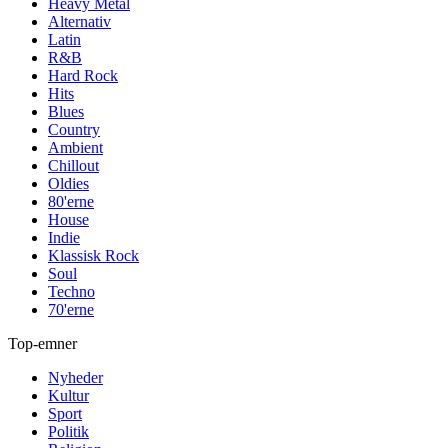
Heavy Metal
Alternativ
Latin
R&B
Hard Rock
Hits
Blues
Country
Ambient
Chillout
Oldies
80'erne
House
Indie
Klassisk Rock
Soul
Techno
70'erne
Top-emner
Nyheder
Kultur
Sport
Politik