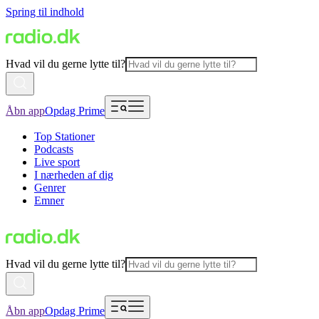
Spring til indhold
Hvad vil du gerne lytte til?
Åbn app
Opdag Prime
Top Stationer
Podcasts
Live sport
I nærheden af dig
Genrer
Emner
Hvad vil du gerne lytte til?
Åbn app
Opdag Prime