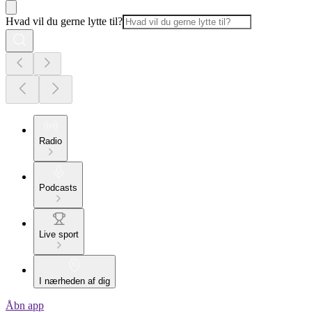
Hvad vil du gerne lytte til?
Radio
Podcasts
Live sport
I nærheden af dig
Åbn app