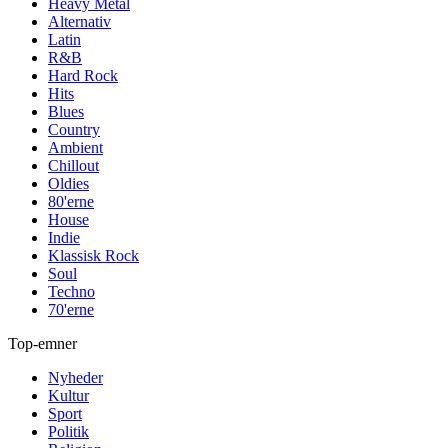
Heavy Metal
Alternativ
Latin
R&B
Hard Rock
Hits
Blues
Country
Ambient
Chillout
Oldies
80'erne
House
Indie
Klassisk Rock
Soul
Techno
70'erne
Top-emner
Nyheder
Kultur
Sport
Politik