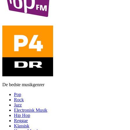
De bedste musikgenrer
Pop
Rock
Jazz
Electronisk Musik
Hip Hop
Reggae
Klassisk