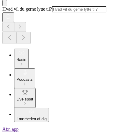
Hvad vil du gerne lytte til?
Radio
Podcasts
Live sport
I nærheden af dig
Åbn app