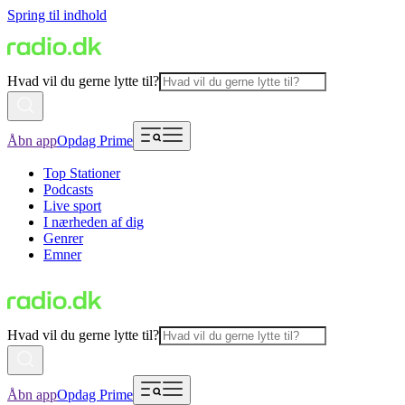
Spring til indhold
Hvad vil du gerne lytte til?
Åbn app
Opdag Prime
Top Stationer
Podcasts
Live sport
I nærheden af dig
Genrer
Emner
Hvad vil du gerne lytte til?
Åbn app
Opdag Prime