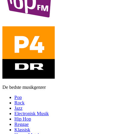
De bedste musikgenrer
Pop
Rock
Jazz
Electronisk Musik
Hip Hop
Reggae
Klassisk