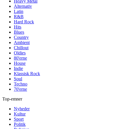
Heavy Metal
Alternativ
Latin
R&B
Hard Rock
Hits
Blues
Country
Ambient
Chillout
Oldies
80'erne
House
Indie
Klassisk Rock
Soul
Techno
70'erne
Top-emner
Nyheder
Kultur
Sport
Politik