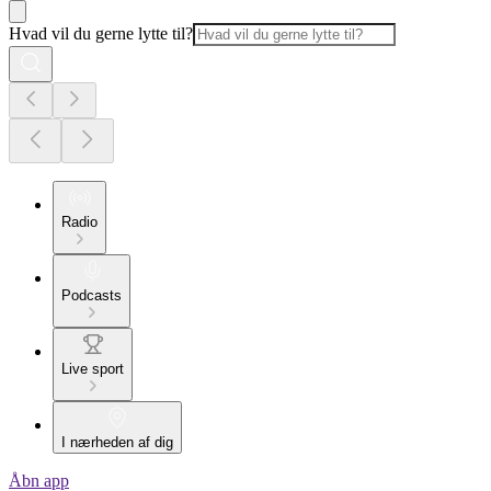
Hvad vil du gerne lytte til?
Radio
Podcasts
Live sport
I nærheden af dig
Åbn app