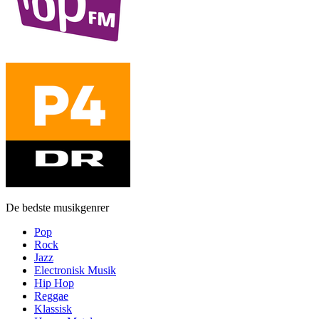
De bedste musikgenrer
Pop
Rock
Jazz
Electronisk Musik
Hip Hop
Reggae
Klassisk