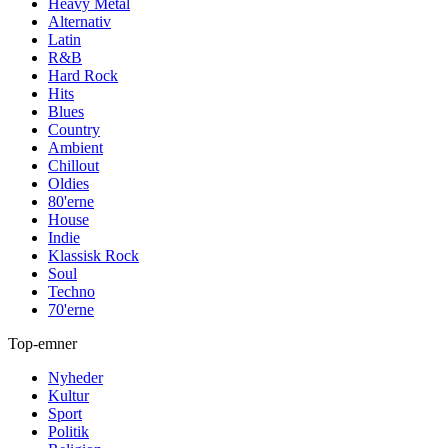
Heavy Metal
Alternativ
Latin
R&B
Hard Rock
Hits
Blues
Country
Ambient
Chillout
Oldies
80'erne
House
Indie
Klassisk Rock
Soul
Techno
70'erne
Top-emner
Nyheder
Kultur
Sport
Politik