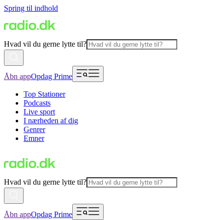
Spring til indhold
Hvad vil du gerne lytte til?
Åbn app
Opdag Prime
Top Stationer
Podcasts
Live sport
I nærheden af dig
Genrer
Emner
Hvad vil du gerne lytte til?
Åbn app
Opdag Prime