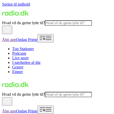
Spring til indhold
Hvad vil du gerne lytte til?
Åbn app
Opdag Prime
Top Stationer
Podcasts
Live sport
I nærheden af dig
Genrer
Emner
Hvad vil du gerne lytte til?
Åbn app
Opdag Prime