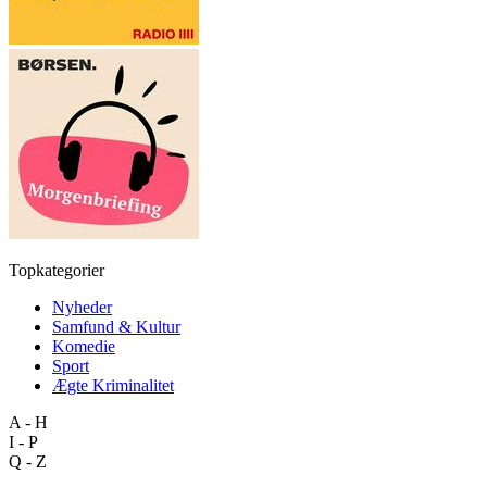
Topkategorier
Nyheder
Samfund & Kultur
Komedie
Sport
Ægte Kriminalitet
A - H
I - P
Q - Z