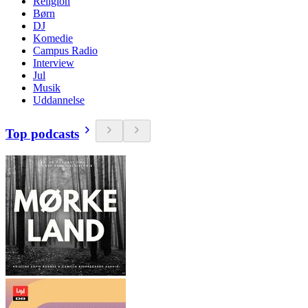
Religion
Børn
DJ
Komedie
Campus Radio
Interview
Jul
Musik
Uddannelse
Top podcasts