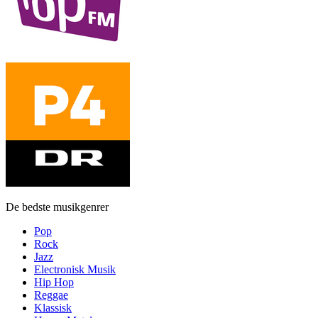
De bedste musikgenrer
Pop
Rock
Jazz
Electronisk Musik
Hip Hop
Reggae
Klassisk