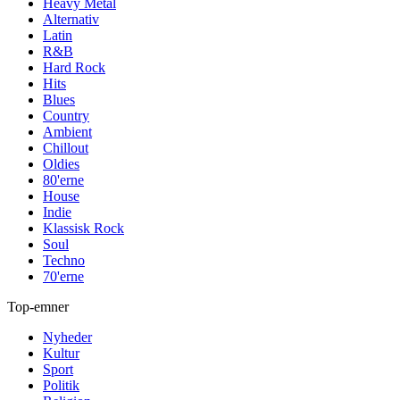
Heavy Metal
Alternativ
Latin
R&B
Hard Rock
Hits
Blues
Country
Ambient
Chillout
Oldies
80'erne
House
Indie
Klassisk Rock
Soul
Techno
70'erne
Top-emner
Nyheder
Kultur
Sport
Politik