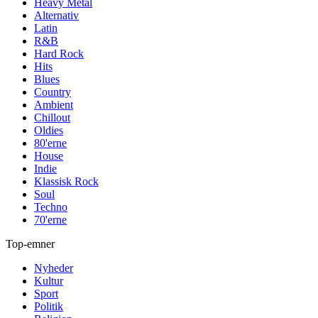
Heavy Metal
Alternativ
Latin
R&B
Hard Rock
Hits
Blues
Country
Ambient
Chillout
Oldies
80'erne
House
Indie
Klassisk Rock
Soul
Techno
70'erne
Top-emner
Nyheder
Kultur
Sport
Politik