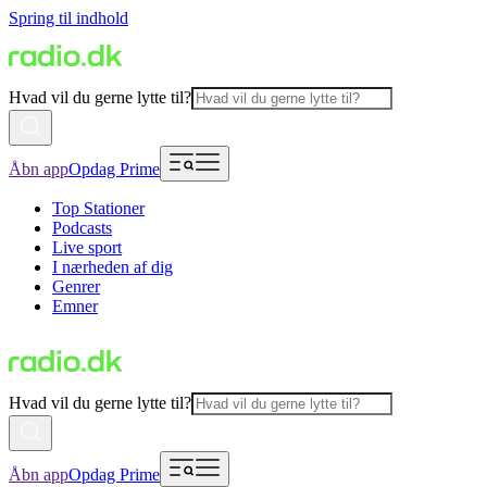
Spring til indhold
Hvad vil du gerne lytte til?
Åbn app
Opdag Prime
Top Stationer
Podcasts
Live sport
I nærheden af dig
Genrer
Emner
Hvad vil du gerne lytte til?
Åbn app
Opdag Prime