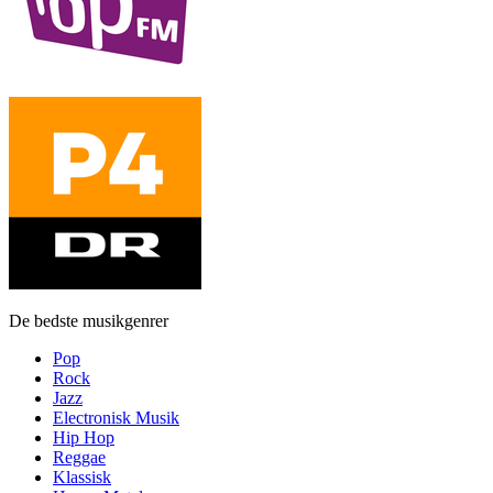
De bedste musikgenrer
Pop
Rock
Jazz
Electronisk Musik
Hip Hop
Reggae
Klassisk