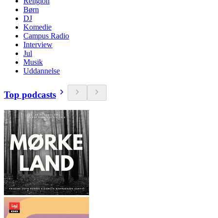
Religion
Børn
DJ
Komedie
Campus Radio
Interview
Jul
Musik
Uddannelse
Top podcasts