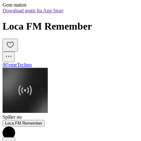
Gem station
Download gratis fra App Store
Loca FM Remember
90'erne
Techno
Spiller nu
Loca FM Remember