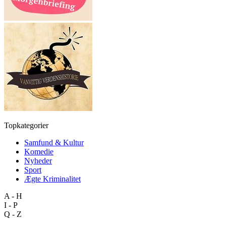
Topkategorier
Samfund & Kultur
Komedie
Nyheder
Sport
Ægte Kriminalitet
A - H
I - P
Q - Z