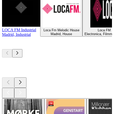
LOCA FM Industrial
Loca Fm Melodic House
Loca FM B
Madrid, House
Electronica, Filmmu
Madrid, Industrial
Top
podcasts
Top
podcasts
Top
podcasts